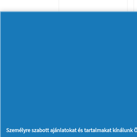
Naturella Light
Kamilla
Tisztasági Betét
X20
Személyre szabott ajánlatokat és tartalmakat kínálunk Ö