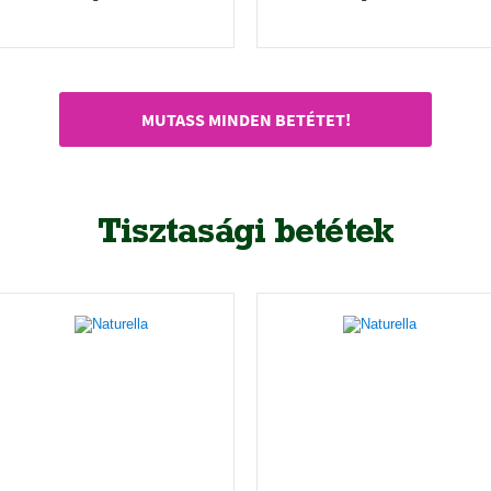
32 db
14 db
MUTASS MINDEN BETÉTET!
Tisztasági betétek