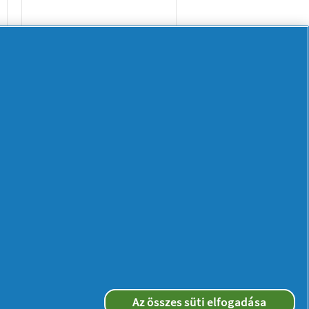
Naturella X
Normal
Camomile
Tisztasági
Betét44
Az összes süti elfogadása