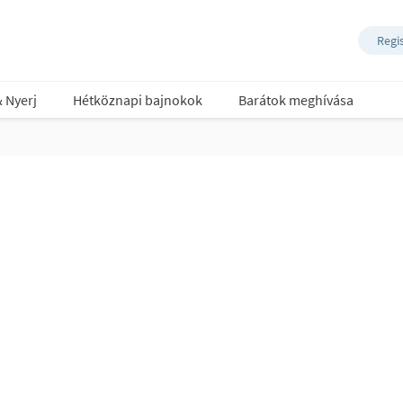
Regi
& Nyerj
Hétköznapi bajnokok
Barátok meghívása