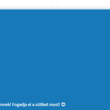
Naturella Light
Naturella X
Kamilla
Normal
Tisztasági Betét
Camomile
52 darab
Tisztasági Betét
MUTASD MINDET!
Ami érdekelhet
nnek! Fogadja el a sütiket most! 😊