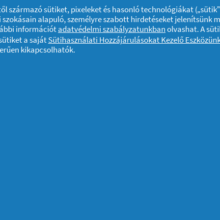
Gardróbrendezés,
4 
ktől származó sütiket, pixeleket és hasonló technológiákat („sütik
lépésről lépésre
fe
 szokásain alapuló, személyre szabott hirdetéseket jelenítsünk 
vábbi információt
adatvédelmi szabályzatunkban
olvashat. A süti
ön
ütiket a saját
Sütihasználati Hozzájárulásokat Kezelő Eszközün
zerűen kikapcsolhatók.
2026
Otthon
12/01/2026
Wel
A sütik használatáról
Felhasználási feltételek
Akadálymentes
rtva. Az oldalon található információk felhasználása és az azokhoz való ho
yát képezik.