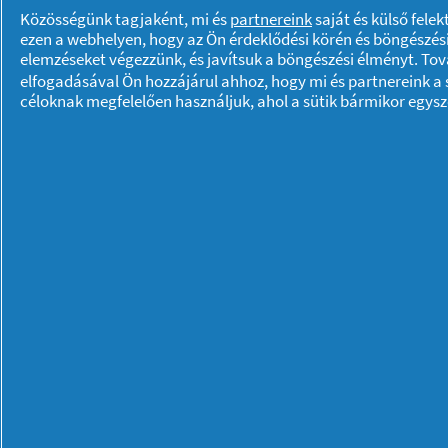
Kényelmetlen alvás a
Közösségünk tagjaként, mi és
partnereink
saját és külső fele
menstruáció alatt?
ezen a webhelyen, hogy az Ön érdeklődési körén és böngészési
elemzéseket végezzünk, és javítsuk a böngészési élményt. To
elfogadásával Ön hozzájárul ahhoz, hogy mi és partnereink a s
céloknak megfelelően használjuk, ahol a sütik bármikor egys
Wellness
25/03/
Rólunk P & G
Rólunk
Kapcsolatfelvétel
A pg.com felkeresése
Adataim
Adatvédelmi közlemény
© 2023 Procter & Gamble. Minden jog fennta
meghatározott felhasználási feltételek tárg