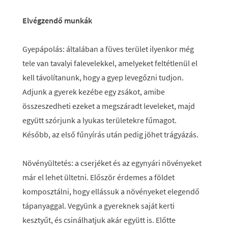
Elvégzendő munkák
Gyepápolás:
általában a füves terület ilyenkor még
tele van tavalyi falevelekkel, amelyeket feltétlenül el
kell távolítanunk, hogy a gyep levegőzni tudjon.
Adjunk a gyerek kezébe egy zsákot, amibe
összeszedheti ezeket a megszáradt leveleket, majd
együtt szórjunk a lyukas területekre fűmagot.
Később, az első fűnyírás után pedig jöhet trágyázás.
Növényültetés
: a cserjéket és az egynyári növényeket
már el lehet ültetni. Először érdemes a földet
komposztálni, hogy ellássuk a növényeket elegendő
tápanyaggal. Vegyünk a gyereknek saját kerti
kesztyűt, és csinálhatjuk akár együtt is. Előtte