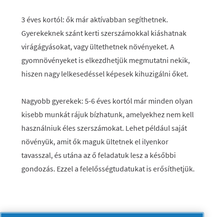
3 éves kortól
: ők már aktívabban segíthetnek.
Gyerekeknek szánt kerti szerszámokkal kiáshatnak
virágágyásokat, vagy ültethetnek növényeket. A
gyomnövényeket is elkezdhetjük megmutatni nekik,
hiszen nagy lelkesedéssel képesek kihuzigálni őket.
Nagyobb gyerekek
: 5-6 éves kortól már minden olyan
kisebb munkát rájuk bízhatunk, amelyekhez nem kell
használniuk éles szerszámokat. Lehet például saját
növényük, amit ők maguk ültetnek el ilyenkor
tavasszal, és utána az ő feladatuk lesz a későbbi
gondozás. Ezzel a felelősségtudatukat is erősíthetjük.