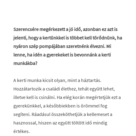
Szerencsére megérkezett a jó idő, azonban ez azt is
jelenti, hogy a kertünkkel is többet kell törődnünk, ha
nyáron szép pompájában szeretnénk élvezni. Mi
lenne, ha idén a gyerekeket is bevonnánk a kerti
munkákba?
A kerti munka kicsit olyan, mint a háztartás.
Hozzátartozik a családi élethez, tehát együtt lehet,
illetve kell is csinálni. Ha elég korán megértetjük ezt a
gyerekünkkel, a későbbiekben is örömmel fog
segíteni. Ráadásul összeköthetjük a kellemeset a
hasznossal, hiszen az együtt töltött idő mindig
értékes.