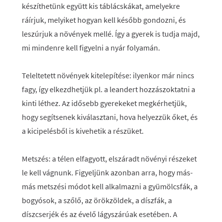
készíthetünk együtt kis táblácskákat, amelyekre
ráírjuk, melyiket hogyan kell később gondozni, és
leszúrjuk a növények mellé. Így a gyerek is tudja majd,
mi mindenre kell figyelni a nyár folyamán.
Teleltetett növények kitelepítése
: ilyenkor már nincs
fagy, így elkezdhetjük pl. a leandert hozzászoktatni a
kinti léthez. Az idősebb gyerekeket megkérhetjük,
hogy segítsenek kiválasztani, hova helyezzük őket, és
a kicipelésből is kivehetik a részüket.
Metszés
: a télen elfagyott, elszáradt növényi részeket
le kell vágnunk. Figyeljünk azonban arra, hogy más-
más metszési módot kell alkalmazni a gyümölcsfák, a
bogyósok, a szőlő, az örökzöldek, a díszfák, a
díszcserjék és az évelő lágyszárúak esetében. A