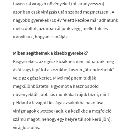
tavasszal virágzó növényeket (pl. aranyvessző)
azonban csak virágzás után szabad megmetszeni. A
nagyobb gyerekek (10 év felett) kezébe már adhatunk
metszőollót, azonban álljunk végig mellettük, és
irányítsuk, hogyan csinálják.
Miben segíthetnek a kisebb gyerekek?
Kisgyerekek
: az egész kicsiknek nem adhatunk még
ásót vagy lapátot a kezükbe, hiszen „átrendezhetik”
vele az egész kertet. Mivel még nem tudják
megkülönböztetni a gyomot a hasznos zöld
növényektől, jobb kis munkákat rájuk bízni, mint
például a levágott kis ágak zsákokba pakolása,
virágmagok elvetése (adjuk a kezükbe a megfelelő
számú magot, nehogy egy helyre túl sok kerüljön),
viráglocsolás.