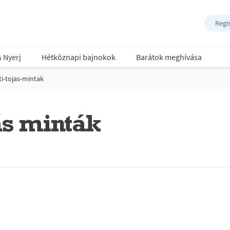
Regi
& Nyerj
Hétköznapi bajnokok
Barátok meghívása
i-tojas-mintak
ás minták