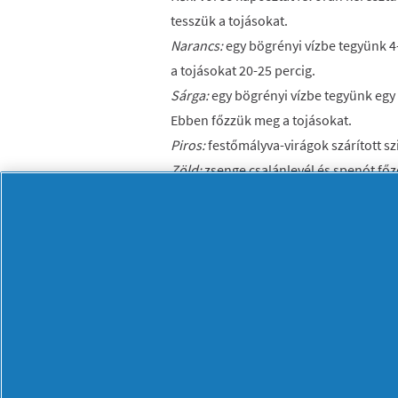
tesszük a tojásokat.
Narancs:
egy bögrényi vízbe tegyünk 4
a tojásokat 20-25 percig.
Sárga:
egy bögrényi vízbe tegyünk egy
Ebben főzzük meg a tojásokat.
Piros:
festőmályva-virágok szárított sz
Zöld:
zsenge csalánlevél és spenót főz
érhetjük el a kívánt színt.
Sötétbarna:
erősre főzött kávét vagy f
ebbe helyezzük a tojásokat, és állni ha
Rózsaszín:
főzzünk jó erős csipkebogyó t
helyezzük a lehűlt teába. Áztathatjuk 
Díszítési módszerek
Írott tojás:
kell hozzá íróka (kézműves bo
lábosban megforrósítjuk, és a munka vé