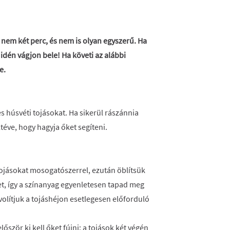
 nem két perc, és nem is olyan egyszerű. Ha
t, idén vágjon bele! Ha követi az alábbi
e.
es húsvéti tojásokat. Ha sikerül rászánnia
ltéve, hogy hagyja őket segíteni.
jásokat mosogatószerrel, ezután öblítsük
üket, így a színanyag egyenletesen tapad meg
volítjuk a tojáshéjon esetlegesen előforduló
őször ki kell őket fújni: a tojások két végén