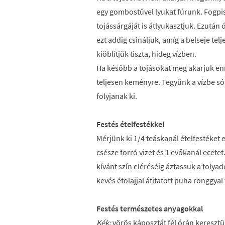
egy gombostűvel lyukat fúrunk. Fogpiszk
tojássárgáját is átlyukasztjuk. Ezután
ezt addig csináljuk, amíg a belseje tel
kiöblítjük tiszta, hideg vízben.
Ha később a tojásokat meg akarjuk enni
teljesen keményre. Tegyünk a vízbe só
folyjanak ki.
Festés ételfestékkel
Mérjünk ki 1/4 teáskanál ételfestéket
csésze forró vizet és 1 evőkanál ecetet
kívánt szín eléréséig áztassuk a folya
kevés étolajjal átitatott puha ronggyal 
Festés természetes anyagokkal
Kék:
vörös káposztát fél órán keresztül