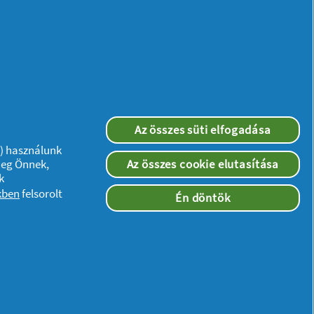
Az összes süti elfogadása
”) használunk
meg Önnek,
Az összes cookie elutasítása
k
kben
felsorolt
Én döntök