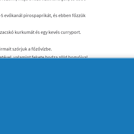
-5 evőkanál pirospaprikát, és ebben főzzük
 zacskó kurkumát és egy kevés curryport.
irmait szórjuk a főzővízbe.
etével, valamint fekete bodza zöld bogyóival
ekete teát készítünk, majd hagyjuk lehűlni,
gyjuk.
eát, lehet filteres is. A főtt tojásokat
málnaszörpbe is a tojásokat.
ltból) és viasz (10-15 dkg). A viaszt kis
géig úgy is tartjuk. Az íróka végét