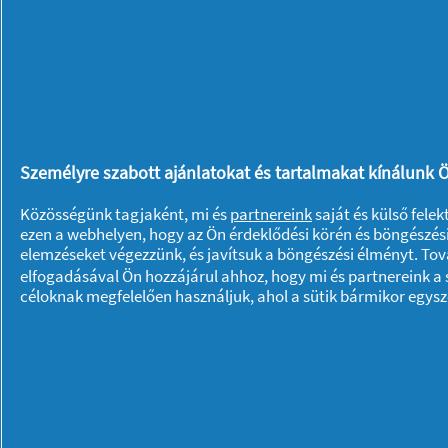
belemártjuk a viaszba, és tetszés szeri
Szalvétaragasztás:
háromrétegű szalvét
csak a mintás lapot használjuk fel. K
arra a részére, ahová a mintát szeretn
majd középről kifelé óvatosan, ecsette
felragasztunk, ügyelve arra, hogy el n
Személyre szabott ajánlatokat és tartalmakat kínálunk Ö
tojáson a díszítés, az egész tojást áth
Közösségünk tagjaként, mi és
partnereink
saját és külső fele
Csipkeszalag:
festés előtt ragasszunk 
ezen a webhelyen, hogy az Ön érdeklődési körén és böngészési
festés után távolítsuk el. A minta hely
elemzéseket végezzünk, és javítsuk a böngészési élményt. To
elfogadásával Ön hozzájárul ahhoz, hogy mi és partnereink a s
Ha a festés során nem csak a tojások l
céloknak megfelelően használjuk, ahol a sütik bármikor egys
tisztításhoz válasszunk olyan új konce
hogy mindent újra ragyogóan tisztává 