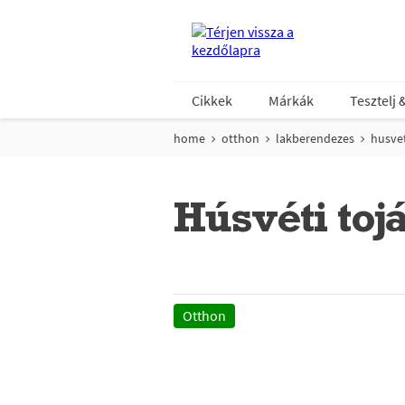
Cikkek
Márkák
Tesztelj 
home
otthon
lakberendezes
husvet
Húsvéti toj
Otthon