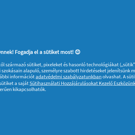
nti mintát rajzolunk a tojásra.
ából a kiválasztott mintát kivágjuk, ezután
evés dekupázsragasztót teszünk a tojásnak
énk feltenni. Ráhelyezzük a szalvétadarabot,
l ráragasztjuk a mintát. Minden mintát
e szakadjon a papír. Miután megszáradt a
nnek! Fogadja el a sütiket most! 😊
úzzuk ragasztólakkal, hogy fényes legyen.
ktől származó sütiket, pixeleket és hasonló technológiákat („sütik
egy csipkeszalagot a tojásra körbe, majd
 szokásain alapuló, személyre szabott hirdetéseket jelenítsünk 
én fehér marad a tojás.
vábbi információt
adatvédelmi szabályzatunkban
olvashat. A süti
ütiket a saját
Sütihasználati Hozzájárulásokat Kezelő Eszközün
ettek színesek, hanem a ruhánk is, a
zerűen kikapcsolhatók.
ntrált
mosószert
, amelyből kevesebb is elég,
varázsoljon.