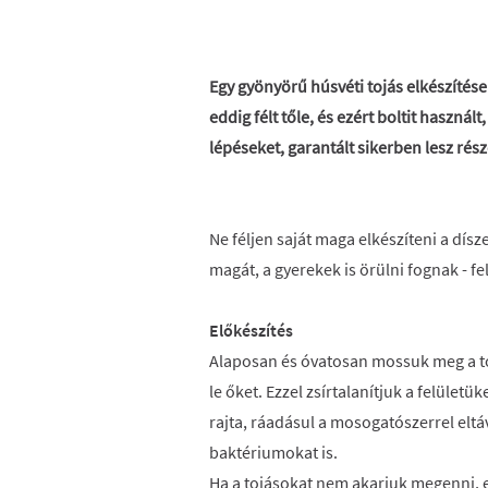
Egy gyönyörű húsvéti tojás elkészítése
eddig félt tőle, és ezért boltit használ
lépéseket, garantált sikerben lesz rész
Ne féljen saját maga elkészíteni a dísz
magát, a gyerekek is örülni fognak - fe
Előkészítés
Alaposan és óvatosan mossuk meg a to
le őket. Ezzel zsírtalanítjuk a felület
rajta, ráadásul a mosogatószerrel eltá
baktériumokat is.
Ha a tojásokat nem akarjuk megenni, el