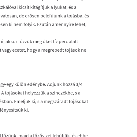
álóval kicsit kitágítjuk a lyukat, és a
 óvatosan, de erősen belefújunk a tojásba, és
jesen ki nem folyik. Ezután amennyire lehet,
, akkor főzzük meg őket tíz perc alatt
t vagy ecetet, hogy a megrepedt tojások ne
 egy-egy külön edénybe. Adjunk hozzá 3/4
. A tojásokat helyezzük a színezékbe, s a
dékban. Emeljük ki, s a megszáradt tojásokat
fényesítsük ki.
 főzünk, majd a főzővizet lehűtjük, és ebbe