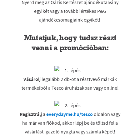
Nyerd meg az Oázis Kertészet ajándékutalvány
egyikét vagy a további értékes P&G
ajándékcsomagjaink egyikét!
Mutatjuk, hogy tudsz részt
venni a promócióban:
Vásárolj
legalább 2 db-ot a résztvevő márkák
termékeiből a Tesco áruházakban vagy online!
Regisztrálj
a
everydayme.hu/tesco
oldalon vagy
ha már van fiókod, akkor lépj be és töltsd fel a
vásárlást igazoló nyugta vagy számla képét!