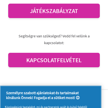
JÁTÉKSZABÁLYZAT
Segítségre van szükséged? Vedd fel velünk a
kapcsolatot:
KAPCSOLATFELVÉTEL
Személyre szabott ajánlatokat és tartalmakat
Rólunk
Kapcsolatfelvétel
kínálunk Önnek! Fogadja el a sütiket most! 😊
A pg.com felkeresése
Közösségünk tagjaként, mi és
partnereink
saját és külső felektől