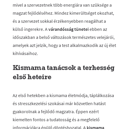
mivel a szervezetnek több energiára van szüksége a
magzat fejlődéséhez. Mindez kimerültséget okozhat,
és a szervezet sokkal érzékenyebben reagálhat a
külső ingerekre. A
várandósság tünetei
ebben az
időszakban a belső változások természetes velejárói,
amelyek azt jelzik, hogy a test alkalmazkodik az új élet
kihívásaihoz.
Kismama tanácsok a terhesség
első heteire
Az első hetekben a kismama életmódja, táplálkozása
és stresszkezelési szokásai már közvetlen hatást
gyakorolnak a fejlődő magzatra. Éppen ezért
kiemelten fontos a tudatosság és a megfelelő
információkra épülő döntéshozatal. A
kismama