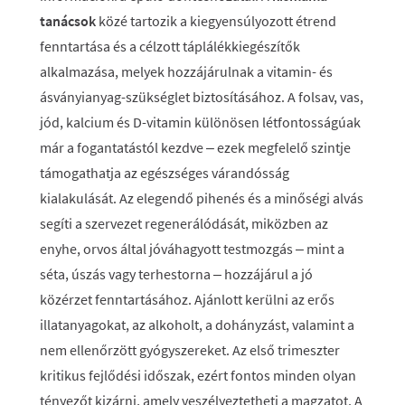
tanácsok
közé tartozik a kiegyensúlyozott étrend
fenntartása és a célzott táplálékkiegészítők
alkalmazása, melyek hozzájárulnak a vitamin- és
ásványianyag-szükséglet biztosításához. A folsav, vas,
jód, kalcium és D-vitamin különösen létfontosságúak
már a fogantatástól kezdve – ezek megfelelő szintje
támogathatja az egészséges várandósság
kialakulását. Az elegendő pihenés és a minőségi alvás
segíti a szervezet regenerálódását, miközben az
enyhe, orvos által jóváhagyott testmozgás – mint a
séta, úszás vagy terhestorna – hozzájárul a jó
közérzet fenntartásához. Ajánlott kerülni az erős
illatanyagokat, az alkoholt, a dohányzást, valamint a
nem ellenőrzött gyógyszereket. Az első trimeszter
kritikus fejlődési időszak, ezért fontos minden olyan
tényezőt kizárni, amely veszélyeztetheti a magzatot. A