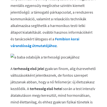
mentális egyensúly megőrzése szintén kiemelt
jelentőségű: a támogató párkapcsolat, a rendszeres
kommunikáció, valamint a relaxációs technikák
alkalmazása segíthetik a harmonikus testi-lelki
állapot kialakítását. ovábbi hasznos információkért
és tanácsokért látogass el a
Femibion korai
várandósság útmutatójához
.
A
terhesség első jelei
gyakran finom, alig észrevehető
változásokként jelentkeznek, de fontos szerepet
játszanak abban, hogy a nő felismerje: új életszakasz
kezdődik. A
terhesség első hetei
során a test intenzív
átalakuláson megy keresztül, mind hormonálisan,
mind élettanilag, és ehhez gyakran fizikai tünetek is