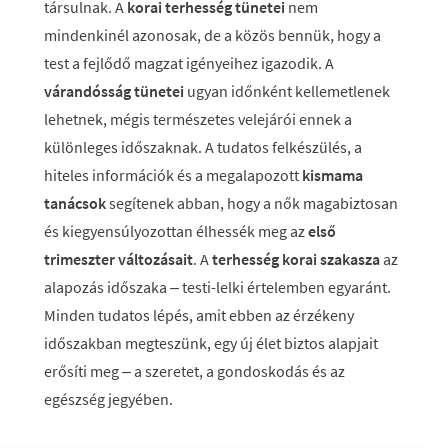
társulnak. A
korai terhesség tünetei
nem
mindenkinél azonosak, de a közös bennük, hogy a
test a fejlődő magzat igényeihez igazodik. A
várandósság tünetei
ugyan időnként kellemetlenek
lehetnek, mégis természetes velejárói ennek a
különleges időszaknak. A tudatos felkészülés, a
hiteles információk és a megalapozott
kismama
tanácsok
segítenek abban, hogy a nők magabiztosan
és kiegyensúlyozottan élhessék meg az
első
trimeszter változásait
. A
terhesség korai szakasza
az
alapozás időszaka – testi-lelki értelemben egyaránt.
Minden tudatos lépés, amit ebben az érzékeny
időszakban megteszünk, egy új élet biztos alapjait
erősíti meg – a szeretet, a gondoskodás és az
egészség jegyében.