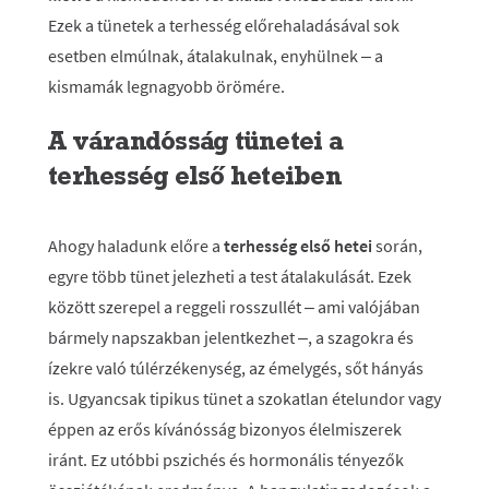
Ezek a tünetek a terhesség előrehaladásával sok
esetben elmúlnak, átalakulnak, enyhülnek – a
kismamák legnagyobb örömére.
A várandósság tünetei a
terhesség első heteiben
Ahogy haladunk előre a
terhesség első hetei
során,
egyre több tünet jelezheti a test átalakulását. Ezek
között szerepel a reggeli rosszullét – ami valójában
bármely napszakban jelentkezhet –, a szagokra és
ízekre való túlérzékenység, az émelygés, sőt hányás
is. Ugyancsak tipikus tünet a szokatlan ételundor vagy
éppen az erős kívánósság bizonyos élelmiszerek
iránt. Ez utóbbi pszichés és hormonális tényezők