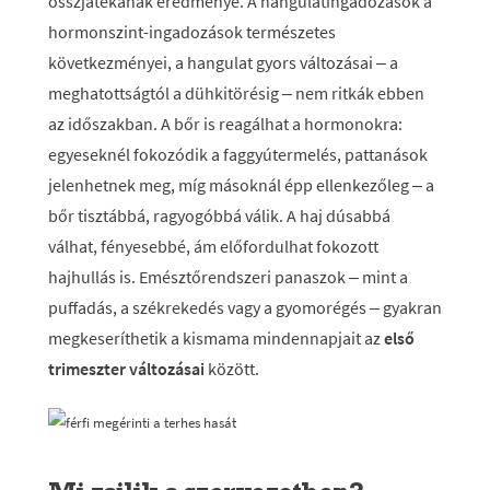
összjátékának eredménye. A hangulatingadozások a
hormonszint-ingadozások természetes
következményei, a hangulat gyors változásai – a
meghatottságtól a dühkitörésig – nem ritkák ebben
az időszakban. A bőr is reagálhat a hormonokra:
egyeseknél fokozódik a faggyútermelés, pattanások
jelenhetnek meg, míg másoknál épp ellenkezőleg – a
bőr tisztábbá, ragyogóbbá válik. A haj dúsabbá
válhat, fényesebbé, ám előfordulhat fokozott
hajhullás is. Emésztőrendszeri panaszok – mint a
puffadás, a székrekedés vagy a gyomorégés – gyakran
megkeseríthetik a kismama mindennapjait az
első
trimeszter változásai
között.