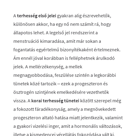
A
terhesség első jelei
gyakran alig észrevehetők,
különösen akkor, ha egy nő nem számít rá, hogy
állapotos lehet. A legelső jel rendszerint a
menstruáció kimaradása, amit már sokan a
fogantatás egyértelmű bizonyítékaként értelmeznek.
Ám ennél jóval korábban is felléphetnek árulkodó
jelek. A mellérzékenység, a mellek
megnagyobbodása, feszülése szintén a legkorábbi
tünetek közé tartozik – ezek a progeszteron és
ösztrogén szintjének emelkedésére vezethetők
vissza. A
korai terhesség tünetei
között szerepel még
a fokozott fáradékonyság, amely a megnövekedett
progeszteron altató hatása miatt jelentkezik, valamint
a gyakori vizelési inger, amit a hormonális változások,
illetve a kismedencei vérellátás fokozódása vált ki.