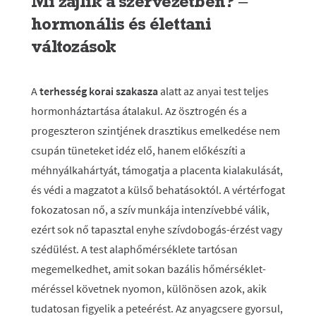
Mi zajlik a szervezetben? –
hormonális és élettani
változások
A
terhesség korai szakasza
alatt az anyai test teljes
hormonháztartása átalakul. Az ösztrogén és a
progeszteron szintjének drasztikus emelkedése nem
csupán tüneteket idéz elő, hanem előkészíti a
méhnyálkahártyát, támogatja a placenta kialakulását,
és védi a magzatot a külső behatásoktól. A vértérfogat
fokozatosan nő, a szív munkája intenzívebbé válik,
ezért sok nő tapasztal enyhe szívdobogás-érzést vagy
szédülést. A test alaphőmérséklete tartósan
megemelkedhet, amit sokan bazális hőmérséklet-
méréssel követnek nyomon, különösen azok, akik
tudatosan figyelik a peteérést. Az anyagcsere gyorsul,