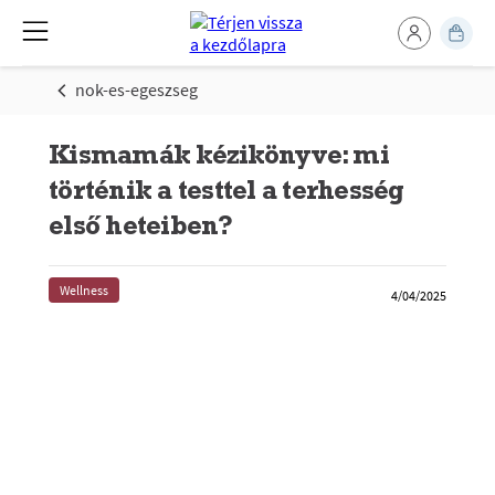
nok-es-egeszseg
Kismamák kézikönyve: mi
történik a testtel a terhesség
első heteiben?
Wellness
4/04/2025