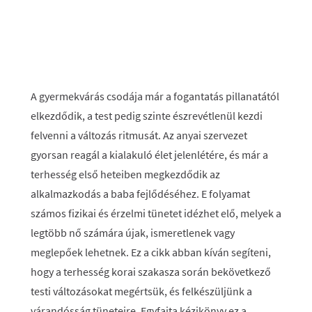
A gyermekvárás csodája már a fogantatás pillanatától
elkezdődik, a test pedig szinte észrevétlenül kezdi
felvenni a változás ritmusát. Az anyai szervezet
gyorsan reagál a kialakuló élet jelenlétére, és már a
terhesség első heteiben megkezdődik az
alkalmazkodás a baba fejlődéséhez. E folyamat
számos fizikai és érzelmi tünetet idézhet elő, melyek a
legtöbb nő számára újak, ismeretlenek vagy
meglepőek lehetnek. Ez a cikk abban kíván segíteni,
hogy a terhesség korai szakasza során bekövetkező
testi változásokat megértsük, és felkészüljünk a
várandósság tüneteire. Egyfajta kézikönyv ez a