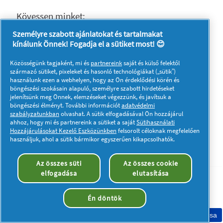
Kövessen minket:
Személyre szabott ajánlatokat és tartalmakat
kínálunk Önnek! Fogadja el a sütiket most! 😊
Közösségünk tagjaként, mi és
partnereink
saját és külső felektől
származó sütiket, pixeleket és hasonló technológiákat („sütik”)
Adataim
Adatvédelmi közlemény
használunk ezen a webhelyen, hogy az Ön érdeklődési körén és
böngészési szokásain alapuló, személyre szabott hirdetéseket
A sütik használatáról
Felhasználási feltételek
jelenítsünk meg Önnek, elemzéseket végezzünk, és javítsuk a
Akadálymentességi nyilatkozat
böngészési élményt. További információt
adatvédelmi
szabályzatunkban
olvashat. A sütik elfogadásával Ön hozzájárul
© 2023 Procter & Gamble. Minden jog fenntartva. Az oldalon
ahhoz, hogy mi és partnereink a sütiket a saját
Sütihasználati
található információk felhasználása és az azokhoz való
Hozzájárulásokat Kezelő Eszközünkben
felsorolt céloknak megfelelően
hozzáférés a jogi nyilatkozatban meghatározott felhasználási
használjuk, ahol a sütik bármikor egyszerűen kikapcsolhatók.
feltételek tárgyát képezik.
Az összes süti
Az összes cookie
elfogadása
elutasítása
Én döntök
Sütik elfogadása