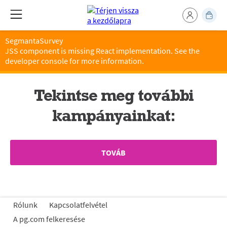
SegmantaSurvey
JSS component is missing React implementation. See the
developer console for more information.
Tekintse meg további
kampányainkat:
TOVÁB
Rólunk
Kapcsolatfelvétel
A pg.com felkeresése