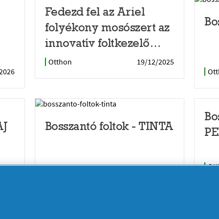
Fedezd fel az Ariel
Bo
folyékony mosószert az
innovatív foltkezelő
kupakkal!
Otthon
19/12/2025
2026
Ot
Bo
AJ
Bosszantó foltok - TINTA
PE
Ot
2024
Otthon
25/11/2024
1
2
3
12