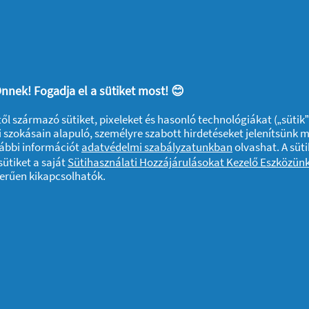
nnek! Fogadja el a sütiket most! 😊
ktől származó sütiket, pixeleket és hasonló technológiákat („sütik
 szokásain alapuló, személyre szabott hirdetéseket jelenítsünk 
vábbi információt
adatvédelmi szabályzatunkban
olvashat. A süti
ütiket a saját
Sütihasználati Hozzájárulásokat Kezelő Eszközün
zerűen kikapcsolhatók.
A sütik használatáról
Felhasználási feltételek
Akadálymentes
rtva. Az oldalon található információk felhasználása és az azokhoz való ho