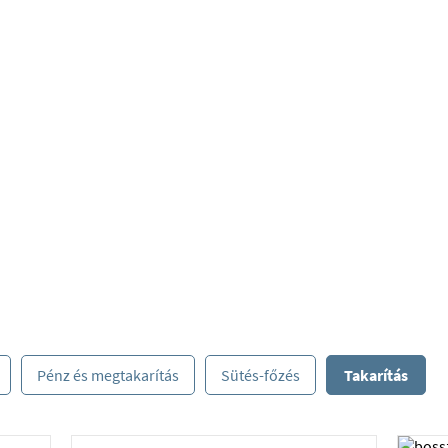
Pénz és megtakarítás
Sütés-főzés
Takarítás