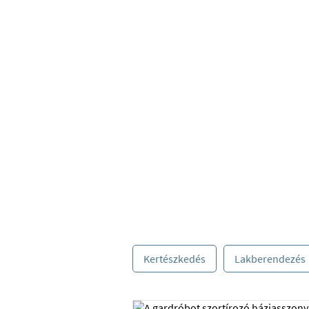
Takarítás
Kertészkedés
Lakberendezés