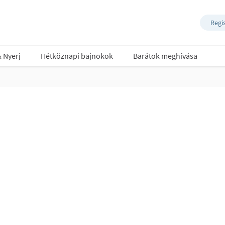
Regi
& Nyerj
Hétköznapi bajnokok
Barátok meghívása