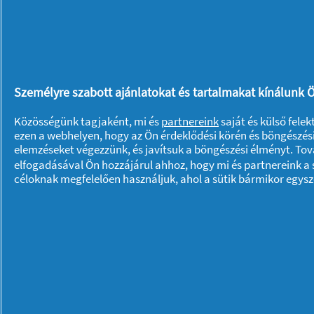
Személyre szabott ajánlatokat és tartalmakat kínálunk Ö
Közösségünk tagjaként, mi és
partnereink
saját és külső fele
ezen a webhelyen, hogy az Ön érdeklődési körén és böngészési
elemzéseket végezzünk, és javítsuk a böngészési élményt. To
elfogadásával Ön hozzájárul ahhoz, hogy mi és partnereink a s
céloknak megfelelően használjuk, ahol a sütik bármikor egys
Rólunk P & G
Rólunk
Kapcsolatfelvétel
A pg.com felkeresése
Adataim
Adatvédelmi közlemény
© 2023 Procter & Gamble. Minden jog fennta