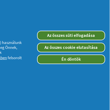
Az összes süti elfogadása
”) használunk
meg Önnek,
Az összes cookie elutasítása
k
kben
felsorolt
Én döntök
Kövessen minket:
ségi nyilatkozat
zzáférés a jogi nyilatkozatban