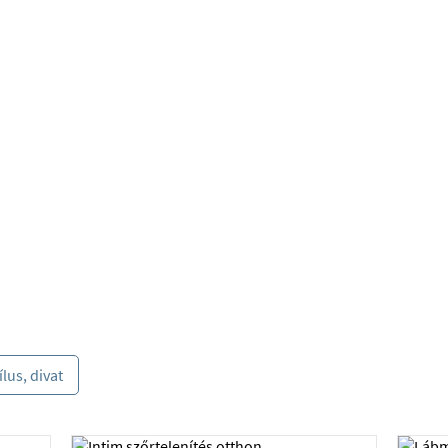
t
ílus, divat