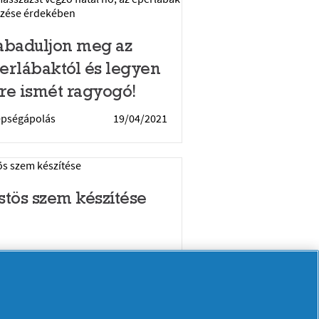
abaduljon meg az
erlábaktól és legyen
re ismét ragyogó!
épségápolás
19/04/2021
stös szem készítése
épségápolás
2/03/2021