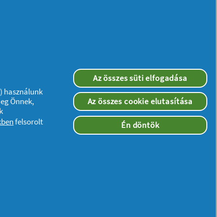
Az összes süti elfogadása
”) használunk
meg Önnek,
Az összes cookie elutasítása
k
kben
felsorolt
Én döntök
Kövessen minket:
ségi nyilatkozat