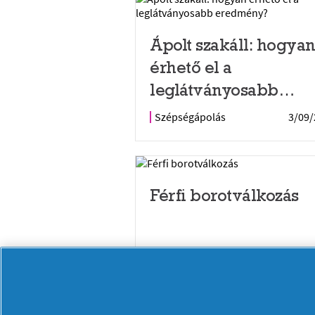
Ápolt szakáll: hogya
érhető el a
leglátványosabb
eredmény?
Szépségápolás
3/09/
Férfi borotválkozás
Szépségápolás
2/03/