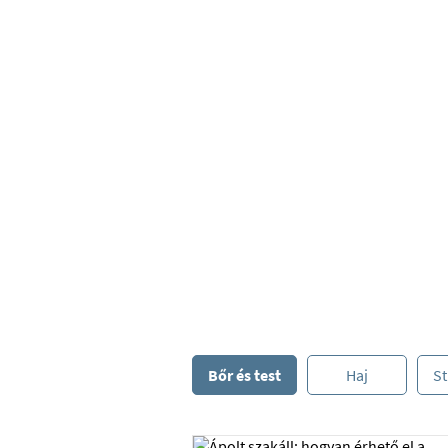
Bőr és tes
Bőr és test
Haj
St