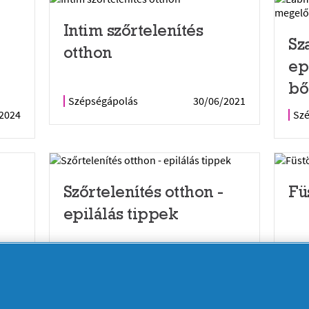
Intim szőrtelenítés
n
Sz
otthon
ep
bő
Szépségápolás
30/06/2021
2024
Sz
Szőrtelenítés otthon -
Fü
epilálás tippek
2021
Szépségápolás
2/03/2021
Sz