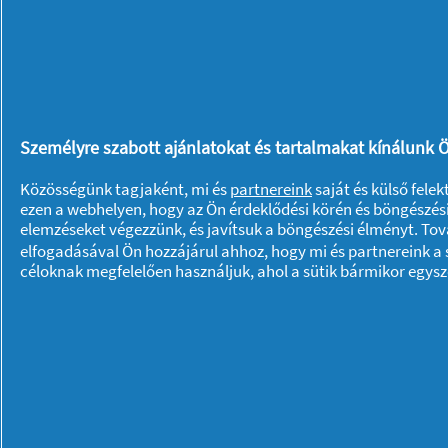
Személyre szabott ajánlatokat és tartalmakat kínálunk Ö
Közösségünk tagjaként, mi és
partnereink
saját és külső fele
ezen a webhelyen, hogy az Ön érdeklődési körén és böngészési
elemzéseket végezzünk, és javítsuk a böngészési élményt. To
elfogadásával Ön hozzájárul ahhoz, hogy mi és partnereink a s
céloknak megfelelően használjuk, ahol a sütik bármikor egys
Rólunk P & G
Rólunk
Kapcsolatfelvétel
A pg.com felkeresése
Adataim
Adatvédelmi közlemény