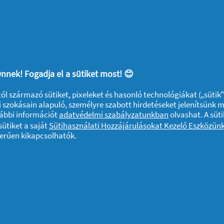
1
2
3
6
nnek! Fogadja el a sütiket most! 😊
ktől származó sütiket, pixeleket és hasonló technológiákat („sütik
 szokásain alapuló, személyre szabott hirdetéseket jelenítsünk 
vábbi információt
adatvédelmi szabályzatunkban
olvashat. A süti
ütiket a saját
Sütihasználati Hozzájárulásokat Kezelő Eszközün
zerűen kikapcsolhatók.
A sütik használatáról
Felhasználási feltételek
Akadálymentes