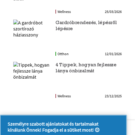
Wellness
25/03/2026
Gardróbrendezés, lépésről
lépésre
Otthon
12/01/2026
4 Tippek, hogyan fejlessze
lánya önbizalmát
Wellness
23/12/2025
Személyre szabott ajánlatokat és tartalmakat
Rólunk
Kapcsolatfelvétel
kínálunk Önnek! Fogadja el a sütiket most! 😊
A pg.com felkeresése