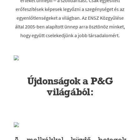
értéket ünnepli – a szolidaritást. Csak egyesített
erőfeszítések képesek legyőzni a szegénységet és az
egyenlőtlenségeket a világban. Az ENSZ Közgyűlése
által 2005-ben alapított ünnep arra ösztönöz minket,
hogy együtt cselekedjünk a jobb társadalomért.
Újdonságok a P&G
világából:
A mellrákkal küzdő betegek