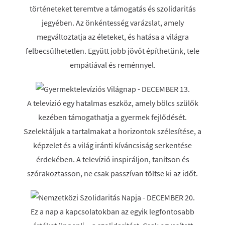
történeteket teremtve a támogatás és szolidaritás
jegyében. Az önkéntesség varázslat, amely
megváltoztatja az életeket, és hatása a világra
felbecsülhetetlen. Együtt jobb jövőt építhetünk, tele
empátiával és reménnyel.
A televízió egy hatalmas eszköz, amely bölcs szülők
kezében támogathatja a gyermek fejlődését.
Szelektáljuk a tartalmakat a horizontok szélesítése, a
képzelet és a világ iránti kíváncsiság serkentése
érdekében. A televízió inspiráljon, tanítson és
szórakoztasson, ne csak passzívan töltse ki az időt.
Ez a nap a kapcsolatokban az egyik legfontosabb