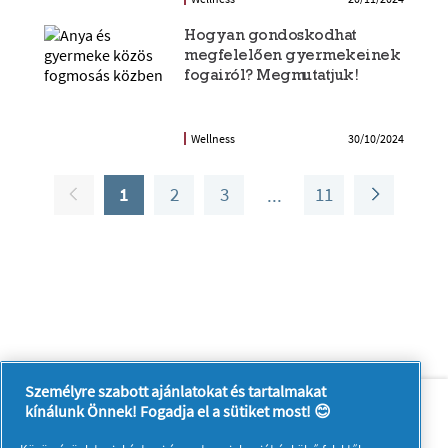
Hogyan gondoskodhat
megfelelően gyermekeinek
fogairól? Megmutatjuk!
Wellness
30/10/2024
1
2
3
11
Személyre szabott ajánlatokat és tartalmakat
Rólunk
Kapcsolatfelvétel
kínálunk Önnek! Fogadja el a sütiket most! 😊
A pg.com felkeresése