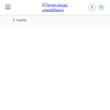
home
Családi Élet:
Szakértői tippek &
tanácsok