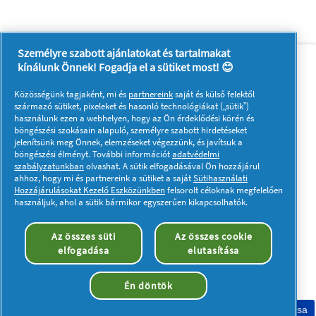
Személyre szabott ajánlatokat és tartalmakat
Rólunk
Kapcsolatfelvétel
kínálunk Önnek! Fogadja el a sütiket most! 😊
A pg.com felkeresése
Közösségünk tagjaként, mi és
partnereink
saját és külső felektől
Kövessen minket:
származó sütiket, pixeleket és hasonló technológiákat („sütik”)
használunk ezen a webhelyen, hogy az Ön érdeklődési körén és
böngészési szokásain alapuló, személyre szabott hirdetéseket
jelenítsünk meg Önnek, elemzéseket végezzünk, és javítsuk a
böngészési élményt. További információt
adatvédelmi
szabályzatunkban
olvashat. A sütik elfogadásával Ön hozzájárul
ahhoz, hogy mi és partnereink a sütiket a saját
Sütihasználati
Hozzájárulásokat Kezelő Eszközünkben
felsorolt céloknak megfelelően
Adataim
Adatvédelmi közlemény
használjuk, ahol a sütik bármikor egyszerűen kikapcsolhatók.
A sütik használatáról
Felhasználási feltételek
Akadálymentességi nyilatkozat
Az összes süti
Az összes cookie
elfogadása
elutasítása
© 2023 Procter & Gamble. Minden jog fenntartva. Az oldalon
található információk felhasználása és az azokhoz való
hozzáférés a jogi nyilatkozatban meghatározott felhasználási
Én döntök
feltételek tárgyát képezik.
Sütik elfogadása