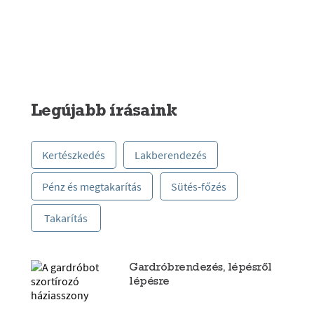
Legújabb írásaink
Kertészkedés
Lakberendezés
Pénz és megtakarítás
Sütés-főzés
Takarítás
Gardróbrendezés, lépésről
lépésre