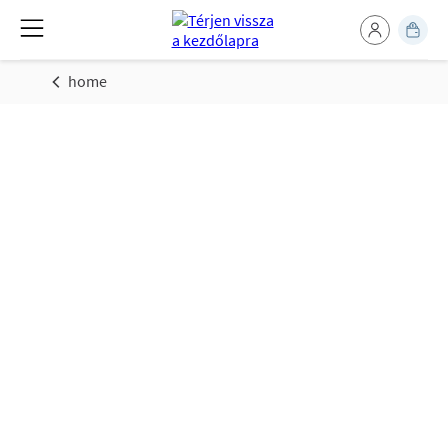
home
Otthon: Főzés,
Mosás & Tisztítás
Tippek