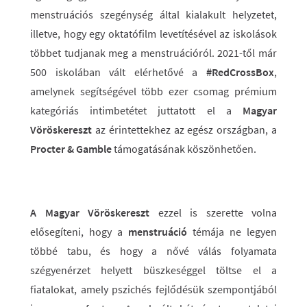
menstruációs szegénység által kialakult helyzetet,
illetve, hogy egy oktatófilm levetítésével az iskolások
többet tudjanak meg a menstruációról. 2021-től már
500 iskolában vált elérhetővé a
#RedCrossBox
,
amelynek segítségével több ezer csomag prémium
kategóriás intimbetétet juttatott el a
Magyar
Vöröskereszt
az érintettekhez az egész országban, a
Procter & Gamble
támogatásának köszönhetően.
A Magyar Vöröskereszt
ezzel is szerette volna
elősegíteni, hogy a
menstruáció
témája ne legyen
többé tabu, és hogy a nővé válás folyamata
szégyenérzet helyett büszkeséggel töltse el a
fiatalokat, amely pszichés fejlődésük szempontjából