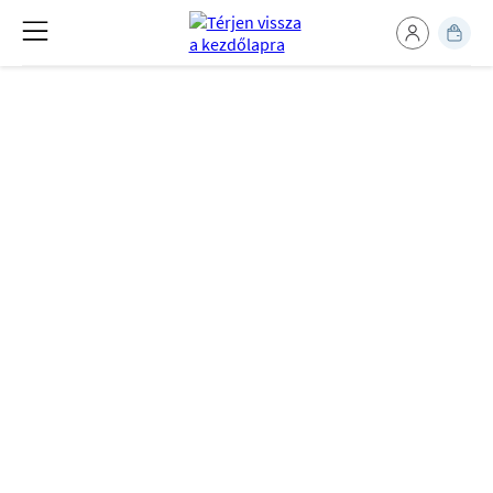
Betétvásárlásoddal
rászoruló lányokat
támogatsz