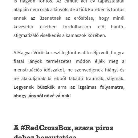
is nagyon fontos. Az elmúlt két év tapasztalatai
alapján nem csak a lányok, de a fiúk körében is fontos
ennek az üzenetnek az erősítése, hogy minél
kevesebb esetben fordulhasson elő bántó,
stigmatizáló viselkedés a kamaszok körében.
A Magyar Vöröskereszt legfontosabb célja volt, hogy a
fiatal lányok természetes módon éljék meg a
menstruációs időszakot, ne szenvedjenek hiányt és
ne alakuljanak ki ebből fakadó traumák, stigmák.
Legyenek büszkék arra az izgalmas folyamatra,
ahogy lányból nővé válnak!
A #RedCrossBox, azaza piros
doboz bemutatása