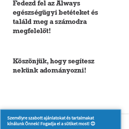
Fedezd fel az Always
egészségügyi betéteket és
találd meg a számodra
megfelelőt!
Köszönjük, hogy segítesz
nekünk adományozni!
Személyre szabott ajánlatokat és tartalmakat
Rólunk
Kapcsolatfelvétel
kínálunk Önnek! Fogadja el a sütiket most! 😊
A pg.com felkeresése