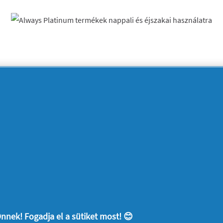
lis pénzvisszatérítési ajánlatok - visszat
T HAMAROSAN ELÉRHETŐ
FEDEZD FEL AZ ALWAYS 
termékek vásárlására vonatkozik, és 2024.03.01-től 2024.05.31-ig va
letek, a promóciós szabályzat és a kampányban részt vevő Always ter
ejűleg egy másik promóciós kampányban. A visszatérítés csak egysz
térítés csak egy termékre igényelhető. Amennyiben a vásárlási biz
érítés a legdrágább megvásárolt termék vételára alapján fog megt
nnek! Fogadja el a sütiket most! 😊