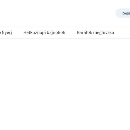
Regi
& Nyerj
Hétköznapi bajnokok
Barátok meghívása