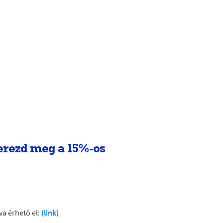
zerezd meg a 15%-os
va érhető el:
(link)