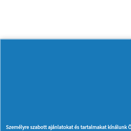
Aktuá
SZABÁLYZA
*A promóció a megjelölt Always 
keretösszeg kimerüléséig tart. A rész
bizonylat nem használható fel egyid
időszak alatt.
Figyelem! Pénzvissza
visszat
Személyre szabott ajánlatokat és tartalmakat kínálunk Ö