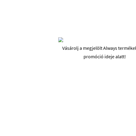
Vásárolj
a
megjelölt
Always
terméke
promóció
ideje
alatt
!