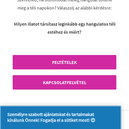
meg a téli napokon? Válaszolj az alábbi kérdésre:
Milyen illatot társítasz leginkább egy hangulatos téli
estéhez és miért?
FELTÉTELEK
KAPCSOLATFELVÉTEL
Személyre szabott ajánlatokat és tartalmakat
Rólunk
Kapcsolatfelvétel
kínálunk Önnek! Fogadja el a sütiket most! 😊
A pg.com felkeresése