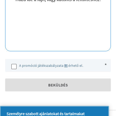
*
A promóció játékszabályzata
itt
érhető el.
BEKÜLDÉS
Személyre szabott ajánlatokat és tartalmakat
Rólunk
Kapcsolatfelvétel