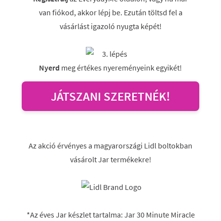
van fiókod, akkor lépj be. Ezután töltsd fel a
vásárlást igazoló nyugta képét!
Nyerd
meg értékes nyereményeink egyikét!
JÁTSZANI SZERETNÉK!
Az akció érvényes a magyarországi Lidl boltokban
vásárolt Jar termékekre!
*Az éves Jar készlet tartalma: Jar 30 Minute Miracle