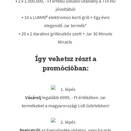
• 2 x 1.000.000, - Ft értékű üdülési utalvány a TUI HU
jóvoltából
• 10 x LUMIN® elektromos kerti grill + Egy évre
elegendő Jar termék*
• 20 x 2 darabos grilleszköz szett + Jar 30 Minute
Miracle
Így vehetsz részt a
promócióban:
Vásárolj
legalább 6999, - Ft értékében Jar
termékeket a magyarországi Lidl üzletekben!
Regisztrálj
az EverydayMe oldalon, vagy ha már