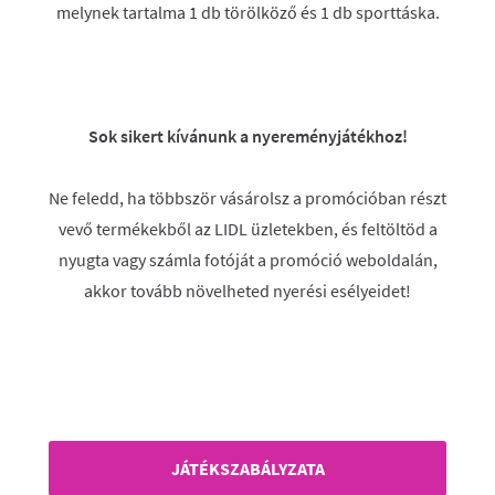
melynek tartalma 1 db törölköző és 1 db sporttáska.
Sok sikert kívánunk a nyereményjátékhoz!
Ne feledd, ha többször vásárolsz a promócióban részt
vevő termékekből az LIDL üzletekben, és feltöltöd a
nyugta vagy számla fotóját a promóció weboldalán,
akkor tovább növelheted nyerési esélyeidet!
JÁTÉKSZABÁLYZATA