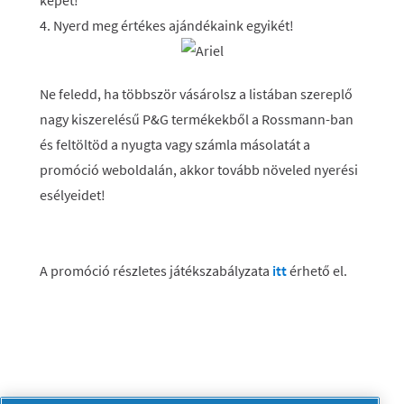
képét!
4. Nyerd meg értékes ajándékaink egyikét!
Ne feledd, ha többször vásárolsz a listában szereplő
nagy kiszerelésű P&G termékekből a Rossmann-ban
és feltöltöd a nyugta vagy számla másolatát a
promóció weboldalán, akkor tovább növeled nyerési
esélyeidet!
A promóció részletes játékszabályzata
itt
érhető el.