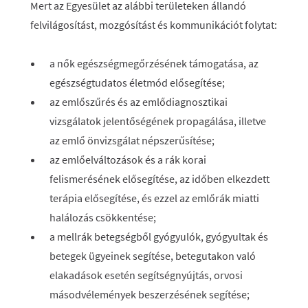
Mert az Egyesület az alábbi területeken állandó
felvilágosítást, mozgósítást és kommunikációt folytat:
a nők egészségmegőrzésének támogatása, az
egészségtudatos életmód elősegítése;
az emlőszűrés és az emlődiagnosztikai
vizsgálatok jelentőségének propagálása, illetve
az emlő önvizsgálat népszerűsítése;
az emlőelváltozások és a rák korai
felismerésének elősegítése, az időben elkezdett
terápia elősegítése, és ezzel az emlőrák miatti
halálozás csökkentése;
a mellrák betegségből gyógyulók, gyógyultak és
betegek ügyeinek segítése, betegutakon való
elakadások esetén segítségnyújtás, orvosi
másodvélemények beszerzésének segítése;