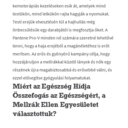
kemoterápiás kezeléseken esik át, amelyek mind
testükön, mind lelkükön rajta hagyják a nyomukat.
Testi erejük elvesztésén túl a hajhullás még
önbecsülésük egy darabjától is megfosztja őket. A
Pantene Pro-V minden nő számára szeretné lehetővé
tenni, hogy a haja erejéből a magánéletéhez is erőt
merítsen. Az erős és gyönyörű kampány célja, hogy
hozzájáruljon a mellrákkal küzdő lányok és nők egy
részének újra magabiztosabbá és erősebbé válni, és
ezzel elősegítse gyógyulási folyamatukat.
Miért az Egészség Hídja
Összefogás az Egészségért, a
Mellrák Ellen Egyesületet
választottuk?