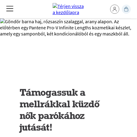
Támogassuk a
mellrákkal küzdő
nők parókához
jutását!