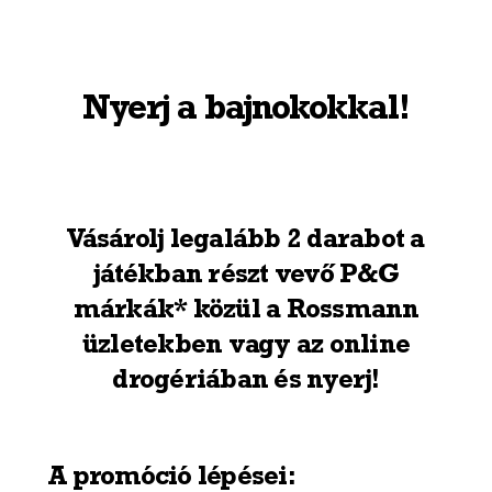
Nyerj a bajnokokkal!
Vásárolj legalább 2 darabot a
játékban részt vevő P&G
márkák* közül a Rossmann
üzletekben vagy az online
drogériában és nyerj!
A promóció lépései: