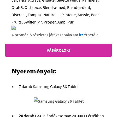
Jar, H&S, Always, Gillette, Gillette Venus, Pampers,
Oral-B, Old spice, Blend-a-med, Blend-a-dent,
Discreet, Tampax, Naturella, Pantene, Aussie, Bear
Fruits, Swiffer, Mr. Proper, Ambi Pur.
A promóció részletes játékszabályzata
itt
érhető el.
VÁSÁROLOK!
Nyeremények:
7
darab Samsung Galaxy S6 Tablet
20
darab P&G ajándékcsomag 20 000 Ft értékben