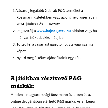
Vásárolj legalább 2 darab P&G terméket a
Rossmann üzletekben vagy az online drogériában
2024. június 1 és 30. között!
Regisztrálj a
www.bajnokjatek.hu
oldalon vagy ha
már van fiókod, akkor lépj be.
Töltsd fel a vásárlást igazoló nyugta vagy számla
képét!
Nyerd meg értékes ajándékaink egyikét!
A játékban résztvevő P&G
márkák:
Minden a magyarországi Rossmann üzletben és az
online drogériában elérhető P&G márka: Ariel, Lenor,