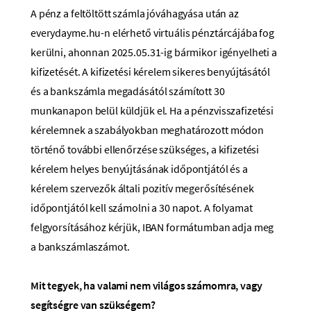
A pénz a feltöltött számla jóváhagyása után az
everydayme.hu-n elérhető virtuális pénztárcájába fog
kerülni, ahonnan 2025.05.31-ig bármikor igényelheti a
kifizetését. A kifizetési kérelem sikeres benyújtásától
és a bankszámla megadásától számított 30
munkanapon belül küldjük el. Ha a pénzvisszafizetési
kérelemnek a szabályokban meghatározott módon
történő további ellenőrzése szükséges, a kifizetési
kérelem helyes benyújtásának időpontjától és a
kérelem szervezők általi pozitív megerősítésének
időpontjától kell számolni a 30 napot. A folyamat
felgyorsításához kérjük, IBAN formátumban adja meg
a bankszámlaszámot.
Mit tegyek, ha valami nem világos számomra, vagy
segítségre van szükségem?