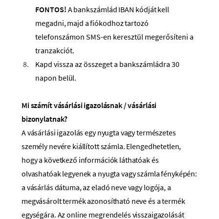
FONTOS!
A
bankszámlád
IBAN
kódját
kell
megadni,
majd
a
fiókodhoz
tartozó
telefonszámon SMS-en keresztül megerősíteni a
tranzakciót.
Kapd vissza az összeget a bankszámládra 30
napon
belül.
Mi számít vásárlási igazolásnak / vásárlási
bizonylatnak?
A vásárlási igazolás egy nyugta vagy természetes
személy nevére kiállított számla. Elengedhetetlen,
hogy a következő információk láthatóak és
olvashatóak legyenek a nyugta vagy számla fényképén:
a vásárlás dátuma, az eladó neve vagy logója, a
megvásárolt termék azonosítható neve és a termék
egységára. Az online megrendelés visszaigazolását