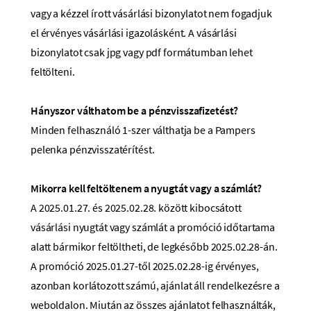
vagy a kézzel írott vásárlási bizonylatot nem fogadjuk
el érvényes vásárlási igazolásként. A vásárlási
bizonylatot csak jpg vagy pdf formátumban lehet
feltölteni.
Hányszor válthatom be a pénzvisszafizetést?
Minden felhasználó 1-szer válthatja be a Pampers
pelenka pénzvisszatérítést.
Mikorra kell feltöltenem a nyugtát vagy a számlát?
A 2025.01.27. és 2025.02.28. között kibocsátott
vásárlási nyugtát vagy számlát a promóció időtartama
alatt bármikor feltöltheti, de legkésőbb 2025.02.28-án.
A promóció 2025.01.27-től 2025.02.28-ig érvényes,
azonban korlátozott számú, ajánlat áll rendelkezésre a
weboldalon. Miután az összes ajánlatot felhasználták,