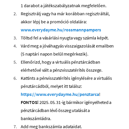
1 darabot a játékszabályzatnak megfelelően.
Regisztrálj vagy ha már korábban regisztráltál,
akkor lépj be a promóció oldalára:
www.everydayme.hu/rossmannpampers
Töltsd
fel
a
vásárlási nyugta vagy számla
képét.
Várd meg
a
jóváhagyás
visszaigazolását
emailben
(5
naptári
napon
belül megérkezik).
Ellenőrizd, hogy a
virtuális
pénztárcádban
elérhetővé vált a pénzvisszatérítés összege.
Kattints
a
pénvisszatérítés
igénylésére
a
virtuális
pénztárcádból, melyet itt találsz:
https://www.everydayme.hu/penztarca
!
FONTOS!
2025.
05.
31-ig
bármikor
igényelheted
a
pénztárcádban
lévő
összeg
utalását
a
bankszámládra.
Add meg bankszámla
adataidat.