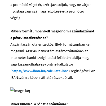
a promóció véget ér, ezért javasoljuk, hogy ne várjon
nyugtája vagy számlája feltöltésével a promóció
végéig.
Milyen formátumban kell megadnom a számlaszámot
a pénzvisszafizetéshez?
A számlaszámot nemzetközi IBAN formátumban kell
megadni. Az IBAN bankszámlaszámot általában az
internetes banki szolgáltatási felületén találja meg,
vagy kiszámolhatja egy online kalkulátor
(
https://www.iban.hu/calculate-iban
) segítségével. Az
IBAN szám a képen látható részekből áll.
Mikor küldik el a pénzt a számlámra?