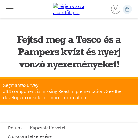
Fejtsd meg a Tesco és a
Pampers kvízt és nyerj
vonzó nyereményeket!
SegmantaSurvey
JSS component is missing React implementation. See the
developer console for more information.
Rólunk
Kapcsolatfelvétel
A pg.com felkeresése