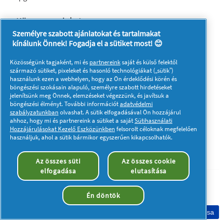
Kövessen minket:
Személyre szabott ajánlatokat és tartalmakat
kínálunk Önnek! Fogadja el a sütiket most! 😊
Közösségünk tagjaként, mi és
partnereink
saját és külső felektől
származó sütiket, pixeleket és hasonló technológiákat („sütik”)
Adataim
Adatvédelmi közlemény
használunk ezen a webhelyen, hogy az Ön érdeklődési körén és
böngészési szokásain alapuló, személyre szabott hirdetéseket
A sütik használatáról
Felhasználási feltételek
jelenítsünk meg Önnek, elemzéseket végezzünk, és javítsuk a
böngészési élményt. További információt
adatvédelmi
Akadálymentességi nyilatkozat
szabályzatunkban
olvashat. A sütik elfogadásával Ön hozzájárul
ahhoz, hogy mi és partnereink a sütiket a saját
Sütihasználati
© 2023 Procter & Gamble. Minden jog fenntartva. Az oldalon
Hozzájárulásokat Kezelő Eszközünkben
felsorolt céloknak megfelelően
található információk felhasználása és az azokhoz való
használjuk, ahol a sütik bármikor egyszerűen kikapcsolhatók.
hozzáférés a jogi nyilatkozatban meghatározott felhasználási
feltételek tárgyát képezik.
Az összes süti
Az összes cookie
elfogadása
elutasítása
Én döntök
Sütik elfogadása