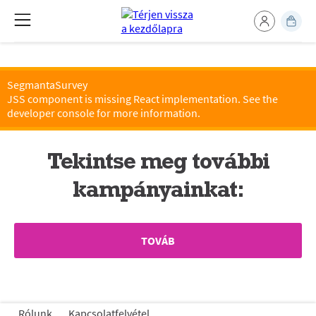
SegmantaSurvey
JSS component is missing React implementation. See the
developer console for more information.
Tekintse meg további
kampányainkat:
TOVÁB
Rólunk
Kapcsolatfelvétel