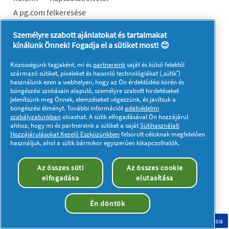
A pg.com felkeresése
Személyre szabott ajánlatokat és tartalmakat
Kövessen minket:
kínálunk Önnek! Fogadja el a sütiket most! 😊
Közösségünk tagjaként, mi és
partnereink
saját és külső felektől
származó sütiket, pixeleket és hasonló technológiákat („sütik”)
használunk ezen a webhelyen, hogy az Ön érdeklődési körén és
böngészési szokásain alapuló, személyre szabott hirdetéseket
Adataim
Adatvédelmi közlemény
jelenítsünk meg Önnek, elemzéseket végezzünk, és javítsuk a
böngészési élményt. További információt
adatvédelmi
A sütik használatáról
Felhasználási feltételek
szabályzatunkban
olvashat. A sütik elfogadásával Ön hozzájárul
ahhoz, hogy mi és partnereink a sütiket a saját
Sütihasználati
Akadálymentességi nyilatkozat
Hozzájárulásokat Kezelő Eszközünkben
felsorolt céloknak megfelelően
© 2023 Procter & Gamble. Minden jog fenntartva. Az oldalon
használjuk, ahol a sütik bármikor egyszerűen kikapcsolhatók.
található információk felhasználása és az azokhoz való
hozzáférés a jogi nyilatkozatban meghatározott felhasználási
Az összes süti
Az összes cookie
feltételek tárgyát képezik.
elfogadása
elutasítása
Én döntök
Sütik elfogadása