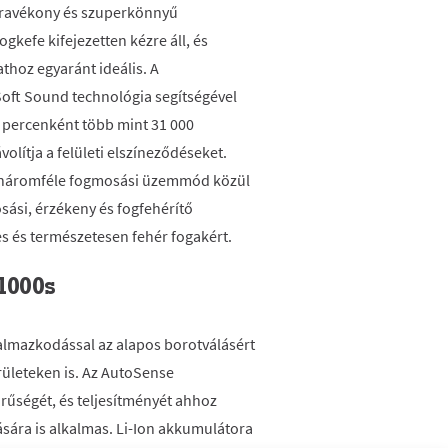
ltravékony és szuperkönnyű
kefe kifejezetten kézre áll, és
thoz egyaránt ideális. A
Soft Sound technológia segítségével
a percenként több mint 31 000
volítja a felületi elszíneződéseket.
 háromféle fogmosási üzemmód közül
ási, érzékeny és fogfehérítő
s és természetesen fehér fogakért.
1000s
almazkodással az alapos borotválásért
ületeken is. Az AutoSense
űrűségét, és teljesítményét ahhoz
ására is alkalmas. Li-Ion akkumulátora