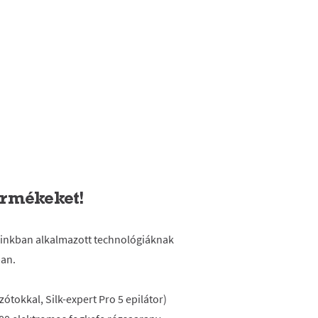
termékeket!
ainkban alkalmazott technológiáknak
ban.
ótokkal, Silk-expert Pro 5 epilátor)