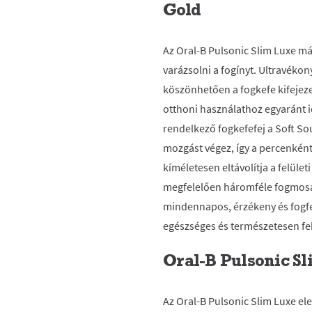
Gold
Az Oral-B Pulsonic Slim Luxe má
varázsolni a fogínyt. Ultravék
köszönhetően a fogkefe kifejeze
otthoni használathoz egyaránt i
rendelkező fogkefefej a Soft So
mozgást végez, így a percenkén
kíméletesen eltávolítja a felüle
megfelelően háromféle fogmosá
mindennapos, érzékeny és fogfe
egészséges és természetesen fe
Oral-B Pulsonic S
Az Oral-B Pulsonic Slim Luxe ele