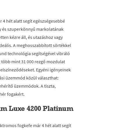
r 4 hét alatt segít egészségesebbé
ony és szuperkönnyű markolatának
tten kézre áll, és utazáshoz vagy
deális. A meghosszabbított sörtékkel
und technológia segítségével vibráló
t több mint 31 000 rezgő mozdulat
ti elszíneződéseket. Egyéni igényeinek
si üzemmód közül választhat:
hérítő üzemmódok. A tiszta,
hér fogakért.
lim Luxe 4200 Platinum
ktromos fogkefe már 4 hét alatt segít