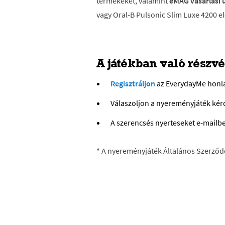
termékeket, valamint
eMAG vásárlási 
vagy Oral-B Pulsonic Slim Luxe 4200 e
A játékban való részvét
Regisztráljon
az EverydayMe honla
Válaszoljon a nyereményjáték kér
A szerencsés nyerteseket e-mailben
* A nyereményjáték Általános Szerződé