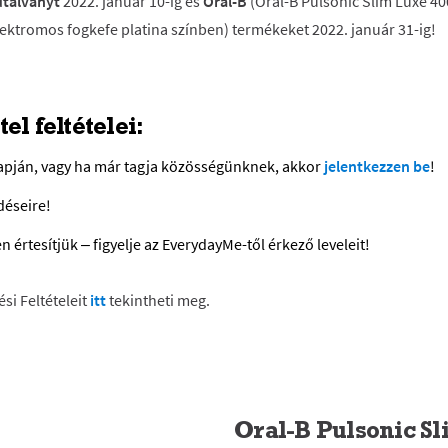
utalványt
2022. január 10-ig és
Oral-B
(Oral-B Pulsonic Slim Luxe 4
lektromos fogkefe platina színben) termékeket 2022. január 31-ig!
el feltételei:
pján, vagy ha már tagja közösségünknek, akkor
jelentkezzen be
!
déseire!
 értesítjük – figyelje az EverydayMe-től érkező leveleit!
si Feltételeit
itt
tekintheti meg.
Oral-B Pulsonic Sl