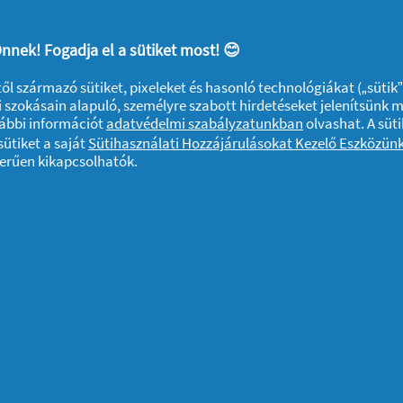
nnek! Fogadja el a sütiket most! 😊
Könnyed: a világ első női epilátor
egyszerűbben végezhető szőrtel
ktől származó sütiket, pixeleket és hasonló technológiákat („sütik
csipesztechnológia (40 csipesz)
 szokásain alapuló, személyre szabott hirdetéseket jelenítsünk 
vábbi információt
adatvédelmi szabályzatunkban
olvashat. A süti
simává varázsolja a bőrt. Kény
ütiket a saját
Sütihasználati Hozzájárulásokat Kezelő Eszközün
markolatának köszönhetően töké
zerűen kikapcsolhatók.
használatra. Kevésbé kellemetl
gondoskodik a megfelelő intenz
érdekében vizes közegben is ha
kiegészítővel, amelynek tartozé
tisztítókefe, valamint egy kozme