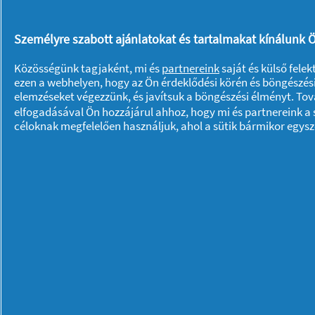
Személyre szabott ajánlatokat és tartalmakat kínálunk Ö
Közösségünk tagjaként, mi és
partnereink
saját és külső fele
ezen a webhelyen, hogy az Ön érdeklődési körén és böngészési
elemzéseket végezzünk, és javítsuk a böngészési élményt. To
elfogadásával Ön hozzájárul ahhoz, hogy mi és partnereink a s
céloknak megfelelően használjuk, ahol a sütik bármikor egys
Rólunk P & G