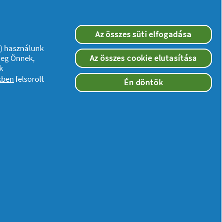
a teljes egészében flexibilis fejjel, az
Az összes süti elfogadása
enítésért. Bársonyos bőr: A MicroGrip
”) használunk
 nemcsak napokra, de akár hetekre is
meg Önnek,
Az összes cookie elutasítása
k
elmes: csúszásmentes, ergonomikus
kben
felsorolt
Én döntök
letesen alkalmas a zuhany alatti
en érzet: A SensoSmart™ technológia
itásról, és a kényelem fokozása
sználható. Sokoldalú: FaceSpa
kai egy finom és egy erősebb
tikai szivacs.
Részletek
Kövessen minket: