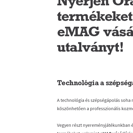
Nyerjen Or
termékeket
eMAG vásár
utalványt!
Technológia a szépség
A technológia és szépségápolás soha 
köszönhetően a professzionális kozmet
Vegyen részt nyereményjátékunkban 