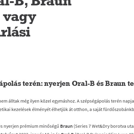
al-B, Braun
 vagy
lási
ápolás terén: nyerjen Oral-B és Braun 
nem álltak még ilyen közel egymáshoz. A szépségápolás terén napj
ikai kezelések élményét élhetjük át otthon, a saját fürdőszobánk
és nyerjen prémium minőségű
Braun
(Series 7 Wet&Dry borotva utaz