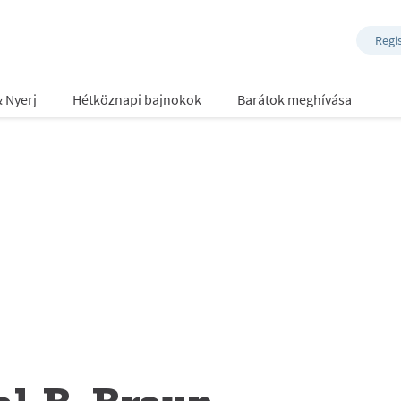
Regi
& Nyerj
Hétköznapi bajnokok
Barátok meghívása