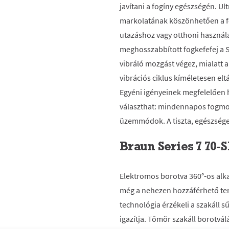
javítani a fogíny egészségén. U
markolatának köszönhetően a fog
utazáshoz vagy otthoni használa
meghosszabbított fogkefefej a 
vibráló mozgást végez, mialatt 
vibrációs ciklus kíméletesen eltá
Egyéni igényeinek megfelelően
választhat: mindennapos fogmos
üzemmódok. A tiszta, egészsége
Braun Series 7 70-S
Elektromos borotva 360°-os alk
még a nehezen hozzáférhető ter
technológia érzékeli a szakáll s
igazítja. Tömör szakáll borotvál