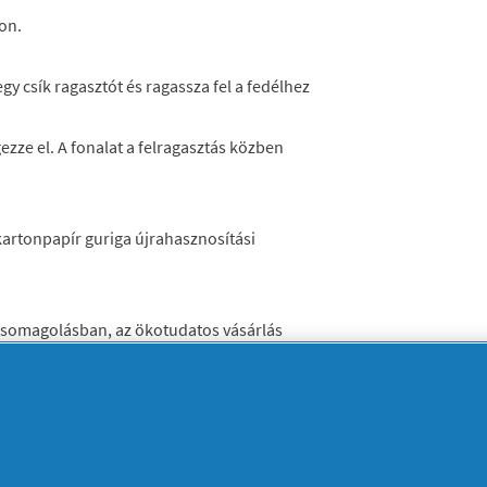
y csík ragasztót és ragassza fel a fedélhez
ezze el. A fonalat a felragasztás közben
írt vagy tapétát ragassza fel a WC-papír
 gurigára és feszesen ragassza rá. A
a tapétát, míg a koronájához zöld színű