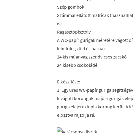
Szép gombok
Számmal ellátott matricák (használhat
is)
Ragasztópisztoly
A WC-papír gurigák méretére vágott d
lehetőleg zöld és barna)
24 kis műanyag szendvicses zacskó
24 kisebb csokoládé
Elkészítése:
1. Egy üres WC-papír guriga segítségév
kivágott korongok majd a gurigák elejé
guriga elejére dupla korong kerül. A 
elosztva rajzolja rá.