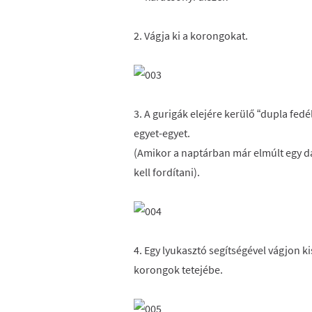
2. Vágja ki a korongokat.
3. A gurigák elejére kerülő “dupla fed
egyet-egyet.
(Amikor a naptárban már elmúlt egy dá
kell fordítani).
4. Egy lyukasztó segítségével vágjon k
korongok tetejébe.