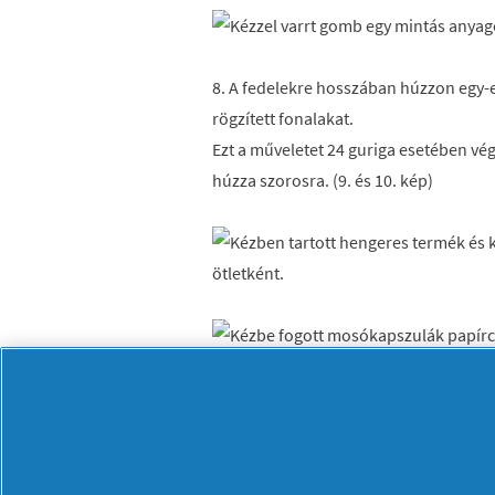
8. A fedelekre hosszában húzzon egy-eg
rögzített fonalakat.
Ezt a műveletet 24 guriga esetében vég
húzza szorosra. (9. és 10. kép)
9. A méretve vágott díszcsomagoló-pap
gurigákra. A papírt pontosan illessze a
karácsonyfa törzséhez használjon barn