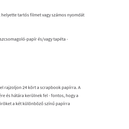
 helyette tartós filmet vagy számos nyomdát
íszcsomagoló-papír és/vagy tapéta -
el rajzoljon 24 kört a scrapbook papírra. A
re és hátára kerülnek fel - fontos, hogy a
köröket a két különböző színű papírra