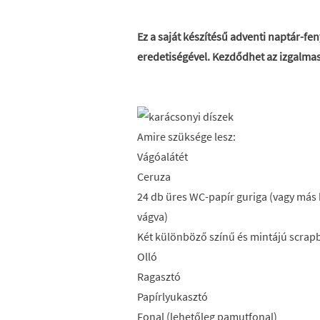
Ez a saját készítésű adventi naptár-fe
eredetiségével. Kezdődhet az izgalmas
Amire szüksége lesz:
Vágóalátét
Ceruza
24 db üres WC-papír guriga (vagy más
vágva)
Két különböző színű és mintájú scrap
Olló
Ragasztó
Papírlyukasztó
Fonal (lehetőleg pamutfonal)