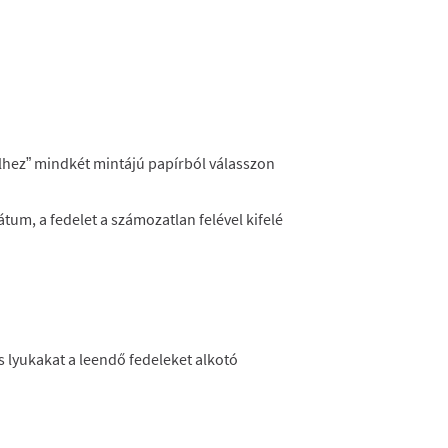
élhez” mindkét mintájú papírból válasszon
tum, a fedelet a számozatlan felével kifelé
is lyukakat a leendő fedeleket alkotó