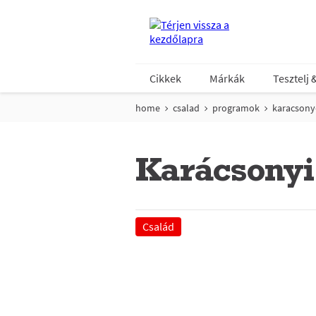
Cikkek
Márkák
Tesztelj 
home
csalad
programok
karacsony
Karácsonyi 
Család