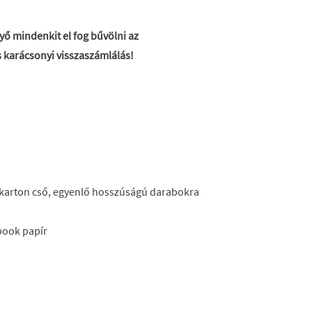
nyő mindenkit el fog bűvölni az
 karácsonyi visszaszámlálás!
 karton cső, egyenlő hosszúságú darabokra
book papír