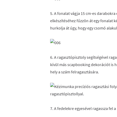
5. A fonalat vágja 15 cm-es darabokra é
elkészítéséhez fűzzön át egy fonalat k
hurkolja át úgy, hogy egy csomó alakul
6. A ragasztópisztoly segítségével ra
kívül más scapbooking dekorációt is h
hely a szám felragasztására.
7. A fedelekre egyesével ragassza fel a