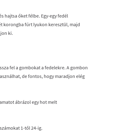
s hajtsa őket félbe. Egy-egy fedél
ét korongba fúrt lyukon keresztül, majd
jon ki.
gassza fel a gombokat a fedelekre. A gombon
asználhat, de fontos, hogy maradjon elég
 számokat 1-től 24-ig.