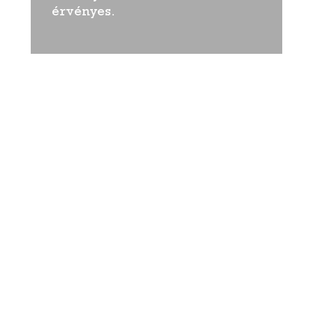
érvényes.
Nyerjen a nyaraláshoz
vásárlási utalványt!
Ez az ajánlatunk már nem
érvényes.