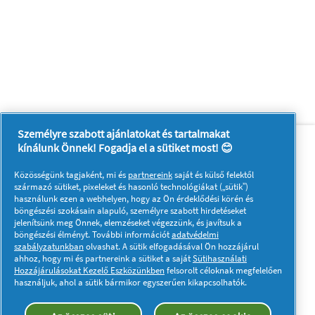
Személyre szabott ajánlatokat és tartalmakat
Rólunk
Kapcsolatfelvétel
kínálunk Önnek! Fogadja el a sütiket most! 😊
A pg.com felkeresése
Közösségünk tagjaként, mi és
partnereink
saját és külső felektől
Kövessen minket:
származó sütiket, pixeleket és hasonló technológiákat („sütik”)
használunk ezen a webhelyen, hogy az Ön érdeklődési körén és
böngészési szokásain alapuló, személyre szabott hirdetéseket
jelenítsünk meg Önnek, elemzéseket végezzünk, és javítsuk a
böngészési élményt. További információt
adatvédelmi
szabályzatunkban
olvashat. A sütik elfogadásával Ön hozzájárul
ahhoz, hogy mi és partnereink a sütiket a saját
Sütihasználati
Hozzájárulásokat Kezelő Eszközünkben
felsorolt céloknak megfelelően
Adataim
Adatvédelmi közlemény
használjuk, ahol a sütik bármikor egyszerűen kikapcsolhatók.
A sütik használatáról
Felhasználási feltételek
Akadálymentességi nyilatkozat