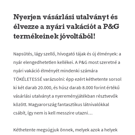
Nyerjen vásárlási utalványt és
élvezze a nyári vakációt a P&G
termékeinek jóvoltából!
Napsütés, lágy szellő, hívogató tájak és új élmények: a
nyár elengedhetetlen kellékei. A P&G most szeretné a
nyári vakáció élményét mindenki számára
TÖKÉLETESSÉ varázsolni: épp ezért kéthetente sorsol
ki két darab 20.000, és húsz darab 8.000 forint értékű
vásárlási utalványt a nyereményjátékban résztvevők
között. Magyarország fantasztikus látnivalókkal
csábít, így nem is kell messzire utazni…
Kéthetente megsúgjuk önnek, melyek azok a helyek