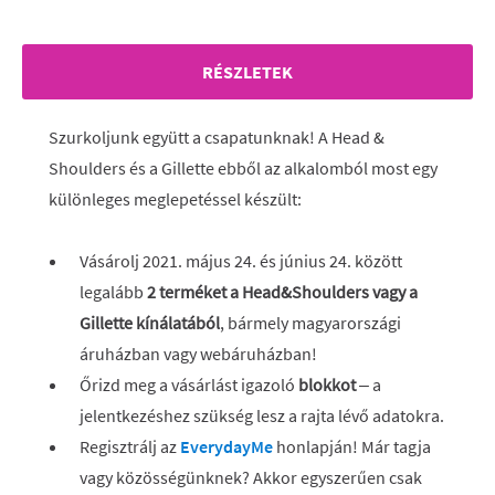
RÉSZLETEK
Szurkoljunk együtt a csapatunknak! A Head &
Shoulders és a Gillette ebből az alkalomból most egy
különleges meglepetéssel készült:
Vásárolj 2021. május 24. és június 24. között
legalább
2 terméket a Head&Shoulders vagy a
Gillette kínálatából
, bármely magyarországi
áruházban vagy webáruházban!
Őrizd meg a vásárlást igazoló
blokkot
– a
jelentkezéshez szükség lesz a rajta lévő adatokra.
Regisztrálj az
EverydayMe
honlapján! Már tagja
vagy közösségünknek? Akkor egyszerűen csak