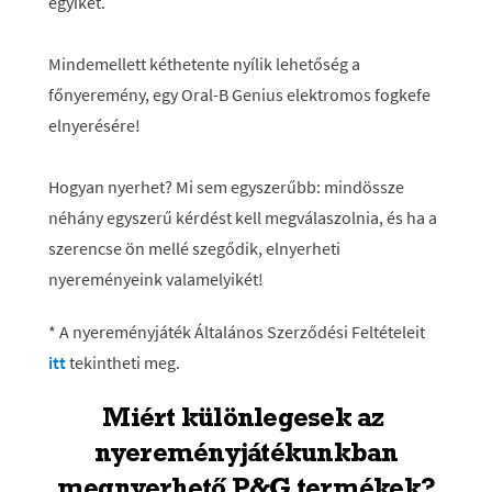
egyikét.
Mindemellett kéthetente nyílik lehetőség a
főnyeremény, egy Oral-B Genius elektromos fogkefe
elnyerésére!
Hogyan nyerhet? Mi sem egyszerűbb: mindössze
néhány egyszerű kérdést kell megválaszolnia, és ha a
szerencse ön mellé szegődik, elnyerheti
nyereményeink valamelyikét!
* A nyereményjáték Általános Szerződési Feltételeit
itt
tekintheti meg.
Miért különlegesek az
nyereményjátékunkban
megnyerhető P&G termékek?