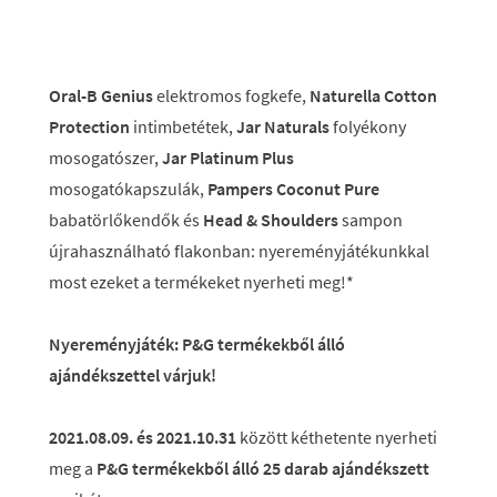
Oral-B Genius
elektromos fogkefe,
Naturella Cotton
Protection
intimbetétek,
Jar Naturals
folyékony
mosogatószer,
Jar Platinum Plus
mosogatókapszulák,
Pampers Coconut Pure
babatörlőkendők és
Head & Shoulders
sampon
újrahasználható flakonban: nyereményjátékunkkal
most ezeket a termékeket nyerheti meg!*
Nyereményjáték: P&G termékekből álló
ajándékszettel várjuk!
2021.08.09. és
2021.10.31
között kéthetente nyerheti
meg a
P&G termékekből álló 25 darab ajándékszett