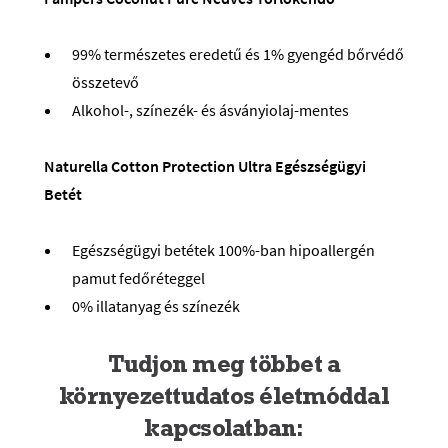
99% természetes eredetű és 1% gyengéd bőrvédő
összetevő
Alkohol-, színezék- és ásványiolaj-mentes
Naturella Cotton Protection Ultra Egészségügyi
Betét
Egészségügyi betétek 100%-ban hipoallergén
pamut fedőréteggel
0% illatanyag és színezék
Tudjon meg többet a
környezettudatos életmóddal
kapcsolatban: