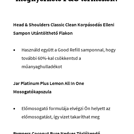
Head & Shoulders Classic Clean Korpásodás Elleni
Sampon Utántölthető Flakon
Használd együtt a Good Refill samponnal, hogy
további 60%-kal csökkentsd a
műanyaghulladékot
Jar Platinum Plus Lemon All In One
Mosogatókapszula
Előmosogató formulája elvégzi Ön helyett az
előmosogatást, így vizet takaríthat meg
Pampers Coconut Pure Nedves Törlőkendő