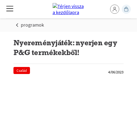
programok
Nyereményjáték: nyerjen egy
P&G termékekből!
Család
4/06/2023