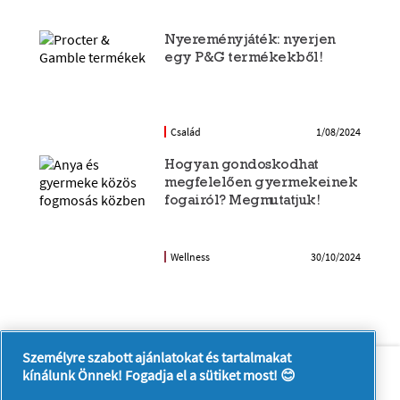
Nyereményjáték: nyerjen
egy P&G termékekből!
Család
1/08/2024
Hogyan gondoskodhat
megfelelően gyermekeinek
fogairól? Megmutatjuk!
Wellness
30/10/2024
Személyre szabott ajánlatokat és tartalmakat
Rólunk
Kapcsolatfelvétel
kínálunk Önnek! Fogadja el a sütiket most! 😊
A pg.com felkeresése