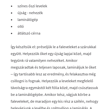
színes őszi levelek
újság - nehezék
laminálógép
olló
átlátszó cérna
Így készítsük el: préseljük le a faleveleket a szárukkal
együtt. Helyezzük őket egy újság lapjai közé, majd
tegyünk rá valamilyen nehezéket. Amikor
megszáradtak és teljesen laposak, lamináljuk le őket
– így tartósabb lesz az eredmény, és felakasztva még
csillogni is fognak. Helyezzük a leveleket megfelelő
távolságra egymástól két fólia közé, majd csúsztassuk
be a laminálógépbe. Amikor kész, vágjuk körbe a
faleveleket, de maradjon egy kis rész a szélén, nehogy
belevágjunk a levélbe és szétnyíljon a laminálás. A