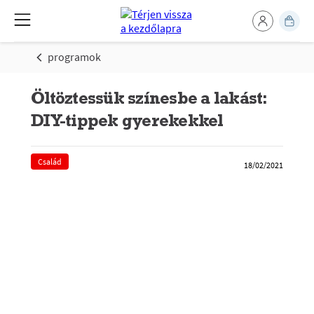
programok
Öltöztessük színesbe a lakást:
DIY-tippek gyerekekkel
Család
18/02/2021