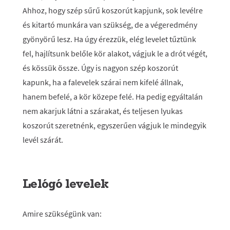
Ahhoz, hogy szép sűrű koszorút kapjunk, sok levélre
és kitartó munkára van szükség, de a végeredmény
gyönyörű lesz. Ha úgy érezzük, elég levelet tűztünk
fel, hajlítsunk belőle kör alakot, vágjuk le a drót végét,
és kössük össze. Úgy is nagyon szép koszorút
kapunk, ha a falevelek szárai nem kifelé állnak,
hanem befelé, a kör közepe felé. Ha pedig egyáltalán
nem akarjuk látni a szárakat, és teljesen lyukas
koszorút szeretnénk, egyszerűen vágjuk le mindegyik
levél szárát.
Lelógó levelek
Amire szükségünk van: