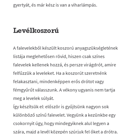
gyertyát, és már kész is van a viharlámpás.
Levélkoszorú
A falevelekből készült koszorú anyagszükségletének
listája meglehetősen rövid, hiszen csak színes
falevelek kellenek hozzá, és persze virágdrót, amire
felfűzzük a leveleket. Ha a koszorút szeretnénk
felakasztani, mindenképpen erős drótot vagy
fémgyűrűt válasszunk. A vékony ugyanis nem tartja
meg a levelek súlyát.
Így készítsük el: először is gyűjtsünk nagyon sok
különböző színű falevelet. Vegyünk a kezünkbe egy
csokornyit úgy, hogy mindegyiknek alul legyen a
szára, majd a levél közepén szúrjuk fel őket a drótra.