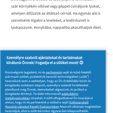
szár környékén ollóval vagy géppel csináljunk lyukat,
amelyen átfűzzük az átlátszó cérnát. Ha egymás alá is
szeretnénk lógatni a leveleket, a levélrésznél is
lyukasszunk. Konyhába, nappaliba akaszthatjuk őket.
Személyre szabott ajánlatokat és tartalmakat
Rólunk
Kapcsolatfelvétel
kínálunk Önnek! Fogadja el a sütiket most! 😊
A pg.com felkeresése
Közösségünk tagjaként, mi és
partnereink
saját és külső felektől
Kövessen minket:
származó sütiket, pixeleket és hasonló technológiákat („sütik”)
használunk ezen a webhelyen, hogy az Ön érdeklődési körén és
böngészési szokásain alapuló, személyre szabott hirdetéseket
jelenítsünk meg Önnek, elemzéseket végezzünk, és javítsuk a
böngészési élményt. További információt
adatvédelmi
szabályzatunkban
olvashat. A sütik elfogadásával Ön hozzájárul
ahhoz, hogy mi és partnereink a sütiket a saját
Sütihasználati
Hozzájárulásokat Kezelő Eszközünkben
felsorolt céloknak megfelelően
Adataim
Adatvédelmi közlemény
használjuk, ahol a sütik bármikor egyszerűen kikapcsolhatók.