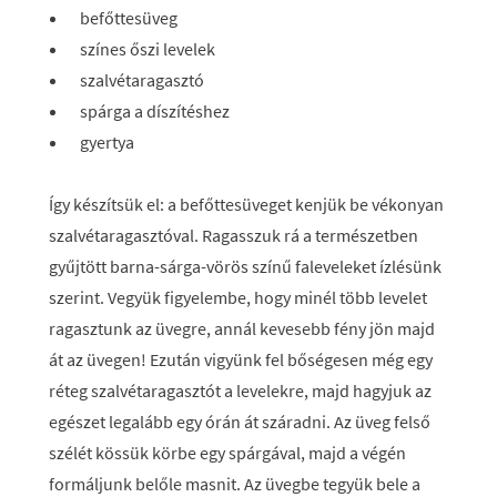
befőttesüveg
színes őszi levelek
szalvétaragasztó
spárga a díszítéshez
gyertya
Így készítsük el: a befőttesüveget kenjük be vékonyan
szalvétaragasztóval. Ragasszuk rá a természetben
gyűjtött barna-sárga-vörös színű faleveleket ízlésünk
szerint. Vegyük figyelembe, hogy minél több levelet
ragasztunk az üvegre, annál kevesebb fény jön majd
át az üvegen! Ezután vigyünk fel bőségesen még egy
réteg szalvétaragasztót a levelekre, majd hagyjuk az
egészet legalább egy órán át száradni. Az üveg felső
szélét kössük körbe egy spárgával, majd a végén
formáljunk belőle masnit. Az üvegbe tegyük bele a