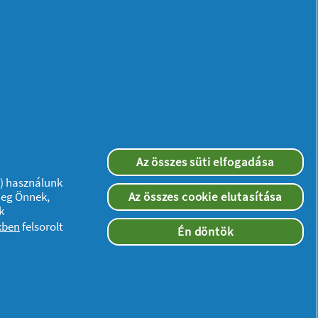
Az összes süti elfogadása
”) használunk
meg Önnek,
Az összes cookie elutasítása
k
kben
felsorolt
Én döntök