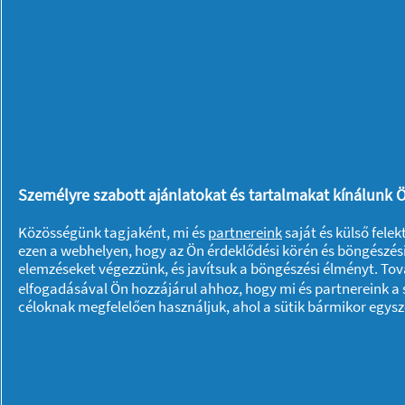
éppen szeretnénk. Így nem fogjuk elve
lelkiismeret-furdalásunk sem, hogy e
élvezetesebb dolgokkal foglalkozunk.
feladatuk van, ha lehetséges, kérjenek
hogy ők is ki tudjanak kapcsolódni. Hi
egy idő után az immunrendszerünk áll
A különböző feladatokat 30 vagy 50 pe
Személyre szabott ajánlatokat és tartalmakat kínálunk Ö
melyik működik jobban nekünk), és ez i
Közösségünk tagjaként, mi és
partnereink
saját és külső fele
koncentráljunk. Sokkal hatékonyabbak
ezen a webhelyen, hogy az Ön érdeklődési körén és böngészési
elemzéseket végezzünk, és javítsuk a böngészési élményt. To
mindent csinálunk egyszerre, hiszen ú
elfogadásával Ön hozzájárul ahhoz, hogy mi és partnereink a s
Legyünk kitartóak, hiszen minden vált
céloknak megfelelően használjuk, ahol a sütik bármikor egys
kialakulásához is. Adjunk magunknak 
„új” életünkhöz, amibe garantáltan mi
nélkül.