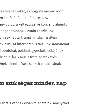
zes feladatunkat, és hogy mi mennyi időt
n ismétlődő teendőinkre is. Az
egy dologra kell egyszerre koncentrálnunk,
mint gondolnánk. Ezután készítsünk
 egy naptárt, amit mindig frissíteni
állni, az interneten is találunk sablonokat
 időpontokat, például: gyerekek leckéjének
ideje. Írjuk bele a fix feladatokat és
ének ellenőrzése, csekkek elutalásának
 nem szükséges minden nap
lett is vannak olyan feladataink, amelyeket