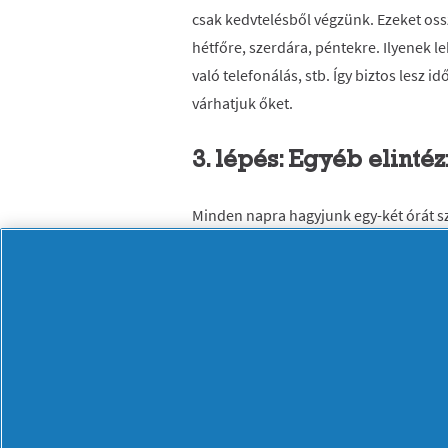
csak kedvtelésből végzünk. Ezeket oss
hétfőre, szerdára, péntekre. Ilyenek l
való telefonálás, stb. Így biztos lesz 
várhatjuk őket.
3. lépés: Egyéb elinté
Minden napra hagyjunk egy-két órát s
megbeszéléseket – hiszen az élet nem á
értekezletekre, egyeztetésekre ugya
Ezenkívül minden héten hagyjunk üres
a váratlanul felmerülő dolgokat tudjuk
4. lépés: Legalább eg
Fontos, hogy hetente legyen legalább 