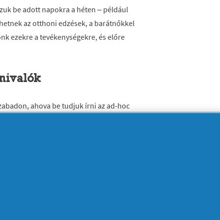
zuk be adott napokra a héten – például
ehetnek az otthoni edzések, a barátnőkkel
időnk ezekre a tevékenységekre, és előre
znivalók
zabadon, ahova be tudjuk írni az ad-hoc
llt meg, az online vagy telefonos
núgy szükség van a munkahelyünkön.
en legalább egy olyan időpontot, amikor
 elintézni.
y szabad nap
egy napunk, amikor azt csinálhatjunk, amit