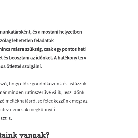
munkatársként, és a mostani helyzetben
tszólag lehetetlen feladatok
nincs másra szükség, csak egy pontos heti
et és beosztani az időnket. A hatékony terv
s ötlettel szolgálni.
 szó, hogy előre gondolkozunk és listázzuk
már minden rutinszerűvé válik, lesz időnk
ő mellékhatásról se feledkezzünk meg: az
indez nemcsak megkönnyíti
zt is.
ataink vannak?