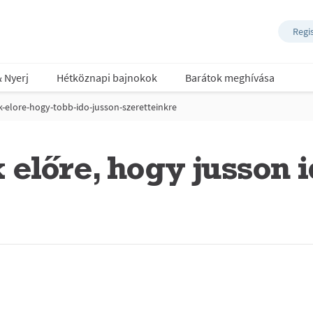
Regi
& Nyerj
Hétköznapi bajnokok
Barátok meghívása
-elore-hogy-tobb-ido-jusson-szeretteinkre
előre, hogy jusson 