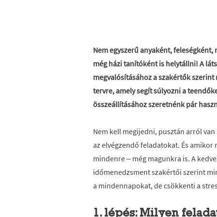
Nem egyszerű anyaként, feleségként, 
még házi tanítóként is helytállni! A lá
megvalósításához a szakértők szerint 
tervre, amely segít súlyozni a teendők
összeállításához szeretnénk pár haszno
Nem kell megijedni, pusztán arról van
az elvégzendő feladatokat. És amikor 
mindenre – még magunkra is. A kedvez
időmenedzsment szakértői szerint m
a mindennapokat, de csökkenti a stress
1. lépés: Milyen felad