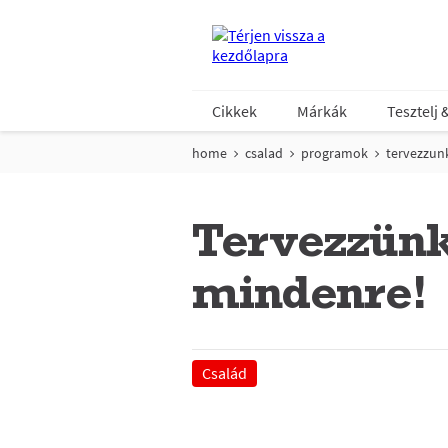
Cikkek
Márkák
Tesztelj 
home
csalad
programok
tervezzunk
Tervezzünk 
mindenre!
Család