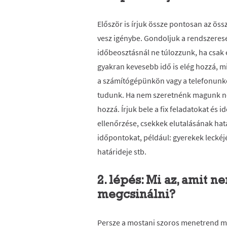
Először is írjuk össze pontosan az öss
vesz igénybe. Gondoljuk a rendszerese
időbeosztásnál ne túlozzunk, ha csak 
gyakran kevesebb idő is elég hozzá, 
a számítógépünkön vagy a telefonunkon
tudunk. Ha nem szeretnénk magunk neki
hozzá. Írjuk bele a fix feladatokat és
ellenőrzése, csekkek elutalásának határ
időpontokat, például: gyerekek leckéj
határideje stb.
2. lépés: Mi az, amit
megcsinálni?
Persze a mostani szoros menetrend mel