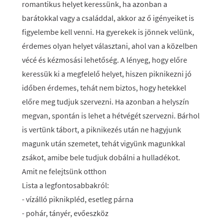
romantikus helyet keressünk, ha azonban a
barátokkal vagy a családdal, akkor az ő igényeiket is
figyelembe kell venni. Ha gyerekek is jönnek velünk,
érdemes olyan helyet választani, ahol van a közelben
vécé és kézmosási lehetőség. A lényeg, hogy előre
keressük ki a megfelelő helyet, hiszen piknikezni jó
időben érdemes, tehát nem biztos, hogy hetekkel
előre meg tudjuk szervezni. Ha azonban a helyszín
megvan, spontán is lehet a hétvégét szervezni. Bárhol
is vertünk tábort, a piknikezés után ne hagyjunk
magunk után szemetet, tehát vigyünk magunkkal
zsákot, amibe bele tudjuk dobálni a hulladékot.
Amit ne felejtsünk otthon
Lista a legfontosabbakról:
- vízálló piknikpléd, esetleg párna
- pohár, tányér, evőeszköz