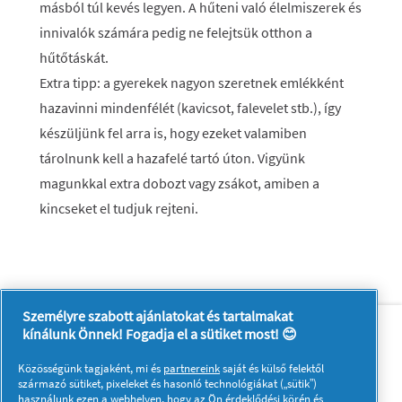
másból túl kevés legyen. A hűteni való élelmiszerek és
innivalók számára pedig ne felejtsük otthon a
hűtőtáskát.
Extra tipp: a gyerekek nagyon szeretnek emlékként
hazavinni mindenfélét (kavicsot, falevelet stb.), így
készüljünk fel arra is, hogy ezeket valamiben
tárolnunk kell a hazafelé tartó úton. Vigyünk
magunkkal extra dobozt vagy zsákot, amiben a
kincseket el tudjuk rejteni.
Személyre szabott ajánlatokat és tartalmakat
Rólunk
Kapcsolatfelvétel
kínálunk Önnek! Fogadja el a sütiket most! 😊
A pg.com felkeresése
Közösségünk tagjaként, mi és
partnereink
saját és külső felektől
Kövessen minket:
származó sütiket, pixeleket és hasonló technológiákat („sütik”)
használunk ezen a webhelyen, hogy az Ön érdeklődési körén és