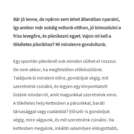
Bár jó lenne, de nyáron sem lehet állandóan nyaralni,
így amikor már sokáig voltunk otthon, jó kimozdulni a
friss levegőre, és piknikezni egyet. Vajon mi kell a
tökéletes piknikhez? Mi mindenre gondoltunk.
Egy spontán pikniknél sok minden sülhet el rosszul.
De nem akkor, ha megfelelően előkészülünk.
Találjunk ki mindent előre, gondoljuk végig, mit
szeretnénk csinálni, és legyen egy kinyomtatott
listánk mindarról, amit magunkkal szeretnénk vinni.
A tökéletes hely Kettesben a párunkkal, baráti
társasággal vagy családdal? Először is gondoljuk
végig, mire vágyunk, és mit szeretnénk csinálni. Ha
kettesben megyünk, inkább valamilyen eldugottabb,