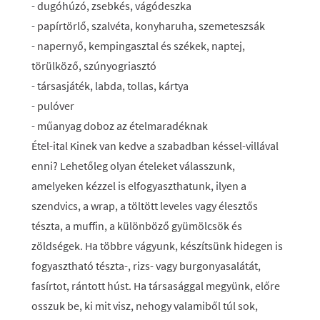
- dugóhúzó, zsebkés, vágódeszka
- papírtörlő, szalvéta, konyharuha, szemeteszsák
- napernyő, kempingasztal és székek, naptej,
törülköző, szúnyogriasztó
- társasjáték, labda, tollas, kártya
- pulóver
- műanyag doboz az ételmaradéknak
Étel-ital Kinek van kedve a szabadban késsel-villával
enni? Lehetőleg olyan ételeket válasszunk,
amelyeken kézzel is elfogyaszthatunk, ilyen a
szendvics, a wrap, a töltött leveles vagy élesztős
tészta, a muffin, a különböző gyümölcsök és
zöldségek. Ha többre vágyunk, készítsünk hidegen is
fogyasztható tészta-, rizs- vagy burgonyasalátát,
fasírtot, rántott húst. Ha társasággal megyünk, előre
osszuk be, ki mit visz, nehogy valamiből túl sok,