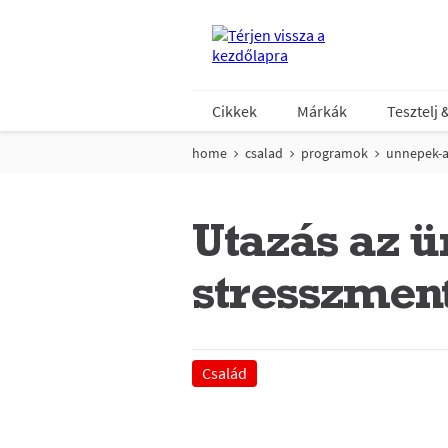
Cikkek
Márkák
Tesztelj 
home
csalad
programok
unnepek-a
Utazás az ü
stresszmen
Család