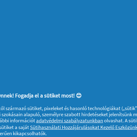
s kellemes illatáról az
Ariel MOUNTAIN
vel! Így ruháink a célba érkezéskor és a
kat és frissességüket és készen állnak majd
ákot!
ítve tartsuk a frissen mosottaktól!
xtilzsákot vagy műanyag zacskót, amely a
. Érdemes már itt elkezdeni a szortírozást,
nt be kelljen tölteni a szennyest a
nnek! Fogadja el a sütiket most! 😊
ktől származó sütiket, pixeleket és hasonló technológiákat („sütik
 szokásain alapuló, személyre szabott hirdetéseket jelenítsünk 
vábbi információt
adatvédelmi szabályzatunkban
olvashat. A süti
eivel kapcsolatos, hasznos ötletei? Ossza
ütiket a saját
Sütihasználati Hozzájárulásokat Kezelő Eszközün
zerűen kikapcsolhatók.
formájában!