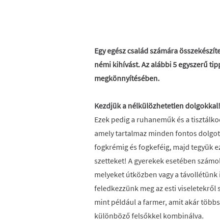
Egy egész család számára összekészíte
némi kihívást. Az alábbi 5 egyszerű ti
megkönnyítésében.
Kezdjük a nélkülözhetetlen dolgokkal
Ezek pedig a ruhaneműk és a tisztálkodó
amely tartalmaz minden fontos dolgot
fogkrémig és fogkeféig, majd tegyük e
szetteket! A gyerekek esetében számolj
melyeket útközben vagy a távollétünk i
feledkezzünk meg az esti viseletekről
mint például a farmer, amit akár többs
különböző felsőkkel kombinálva.