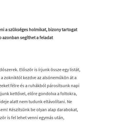
ni a szükséges holmikat, bizony tartogat
pp azonban segíthet a feladat
!
szerek. Először is írjunk össze egy listát,
 a zokniktól kezdve az alsóneműkön át a
zeket félre és a ruhákból párosítsunk napi
unk kettővel, előre gondolva a foltokra,
deje alatt nem tudunk eltávolítani. Ne
 sem! Készítsünk be olyan alap darabokat,
zör is fel lehet venni egymás után,