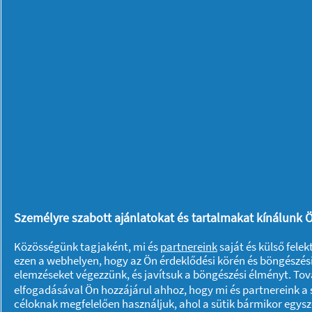
Gondoskodjunk ruháink hosszantartó é
SPRING folyékony mosószer
segítségé
kipakolást követően is megőrzik illatu
a viseletre.
Csomagoljunk be egy (két) szennyeszs
Fontos, hogy a piszkos ruhákat elkülön
Készítsünk be egy (vagy akár több) te
szennyes ruhaneműk tárolására szolgál
hogy hazaérkezéskor már csak zsákonké
Személyre szabott ajánlatokat és tartalmakat kínálunk Ö
mosógépbe.
Közösségünk tagjaként, mi és
partnereink
saját és külső fele
ezen a webhelyen, hogy az Ön érdeklődési körén és böngészési
elemzéseket végezzünk, és javítsuk a böngészési élményt. To
Önnek is vannak az utazás előkészület
elfogadásával Ön hozzájárul ahhoz, hogy mi és partnereink a s
céloknak megfelelően használjuk, ahol a sütik bármikor egys
meg velünk és másokkal hozzászólás 