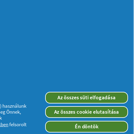
Az összes süti elfogadása
”) használunk
meg Önnek,
Az összes cookie elutasítása
k
kben
felsorolt
Én döntök