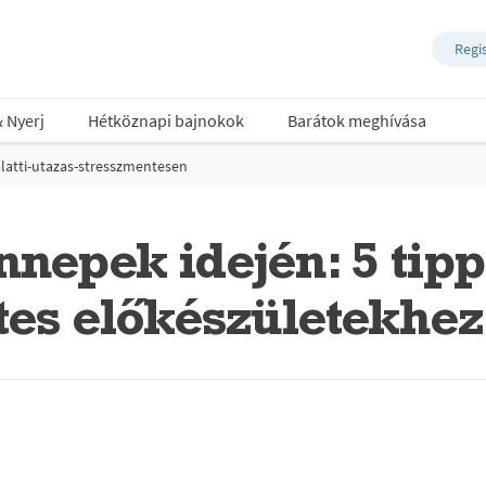
Regi
& Nyerj
Hétköznapi bajnokok
Barátok meghívása
latti-utazas-stresszmentesen
nnepek idején: 5 tipp
tes előkészületekhez