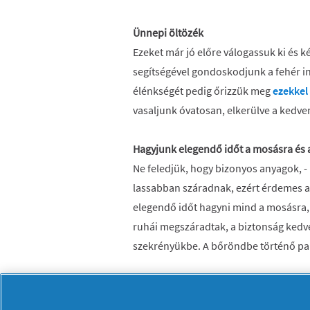
Ünnepi öltözék
Ezeket már jó előre válogassuk ki és k
segítségével gondoskodjunk a fehér i
élénkségét pedig őrizzük meg
ezekkel
vasaljunk óvatosan, elkerülve a kedve
Hagyjunk elegendő időt a mosásra és a
Ne feledjük, hogy bizonyos anyagok, - 
lassabban száradnak, ezért érdemes a
elegendő időt hagyni mind a mosásra, 
ruhái megszáradtak, a biztonság kedvé
szekrényükbe. A bőröndbe történő pak
Fő a frissesség!