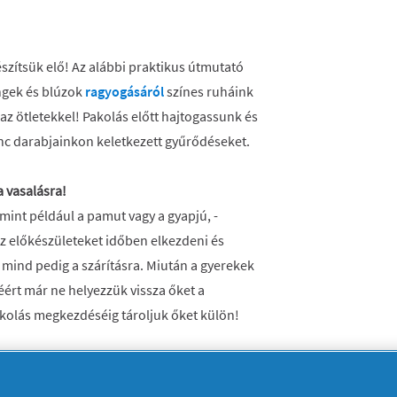
észítsük elő! Az alábbi praktikus útmutató
ngek és blúzok
ragyogásáról
színes ruháink
az ötletekkel! Pakolás előtt hajtogassunk és
nc darabjainkon keletkezett gyűrődéseket.
 vasalásra!
mint például a pamut vagy a gyapjú, -
z előkészületeket időben elkezdeni és
mind pedig a szárításra. Miután a gyerekek
ért már ne helyezzük vissza őket a
olás megkezdéséig tároljuk őket külön!