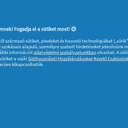
nnek! Fogadja el a sütiket most! 😊
ktől származó sütiket, pixeleket és hasonló technológiákat („sütik
 szokásain alapuló, személyre szabott hirdetéseket jelenítsünk 
tó
vábbi információt
adatvédelmi szabályzatunkban
olvashat. A süti
ütiket a saját
Sütihasználati Hozzájárulásokat Kezelő Eszközün
zerűen kikapcsolhatók.
repülőjegy, biztosítási papírok bankkártya,