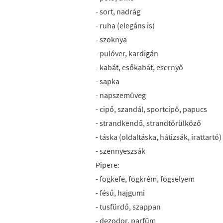
- sort, nadrág
- ruha (elegáns is)
- szoknya
- pulóver, kardigán
- kabát, esőkabát, esernyő
- sapka
- napszemüveg
- cipő, szandál, sportcipő, papucs
- strandkendő, strandtörülköző
- táska (oldaltáska, hátizsák, irattartó)
- szennyeszsák
Pipere:
- fogkefe, fogkrém, fogselyem
- fésű, hajgumi
- tusfürdő, szappan
- dezodor, parfüm