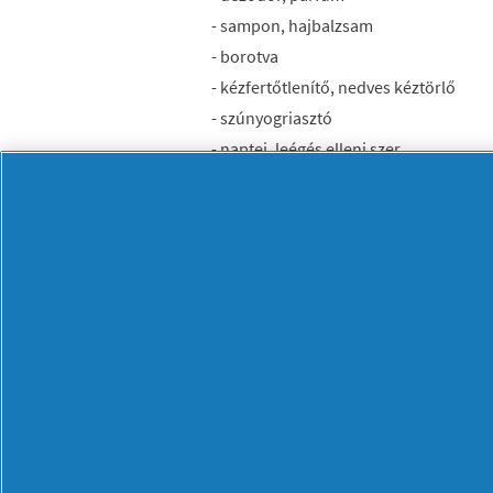
- sampon, hajbalzsam
- borotva
- kézfertőtlenítő, nedves kéztörlő
- szúnyogriasztó
- naptej, leégés elleni szer
- arckrém, testápoló
- hajszárító, hajvasaló
- sminkszerek, arctisztító, fültisztító
- olló, szemöldökcsipesz, manikűrkész
- elsősegélycsomag (sebtapasz, fertőtle
fejfájásra, hasmenésre, székrekedésre, 
lázmérő, fogamzásgátló - női
higiénés
intim mosakodó)
Egyebek:
- gumimatrac, karúszó, úszószemüveg
- kedvenc játékok, plüssök, cumi, bab