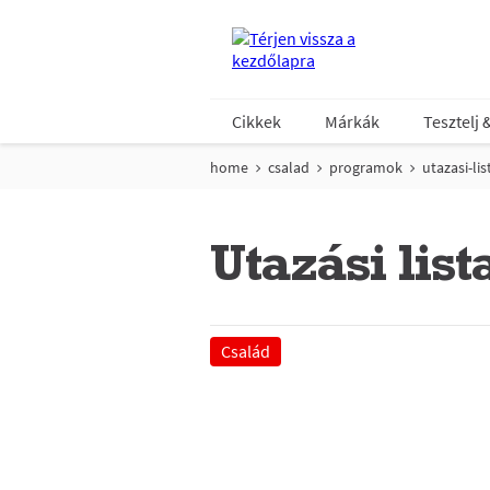
Cikkek
Márkák
Tesztelj 
home
csalad
programok
utazasi-li
Utazási lis
Család