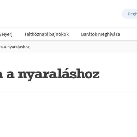
Regi
& Nyerj
Hétköznapi bajnokok
Barátok meghívása
sta-a-nyaralashoz
ta a nyaraláshoz