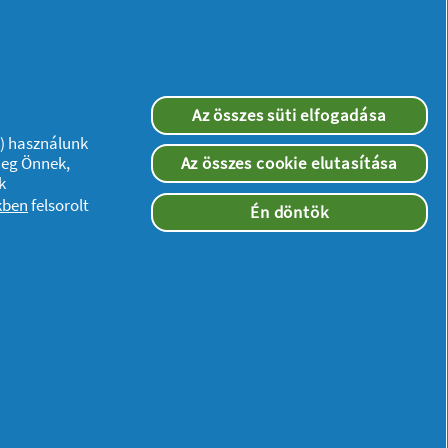
Az összes süti elfogadása
”) használunk
meg Önnek,
Az összes cookie elutasítása
k
kben
felsorolt
Én döntök
Kövessen minket: