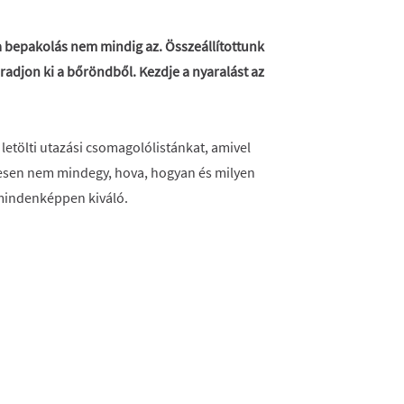
 bepakolás nem mindig az. Összeállítottunk
aradjon ki a bőröndből. Kezdje a nyaralást az
a letölti utazási csomagolólistánkat, amivel
tesen nem mindegy, hova, hogyan és milyen
mindenképpen kiváló.