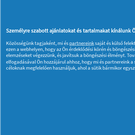
- mosószer
- papír zsebkendő
- kis varrókészlet
Személyre szabott ajánlatokat és tartalmakat kínálunk Ö
- útikönyv, térkép
- olvasnivaló
Közösségünk tagjaként, mi és
partnereink
saját és külső fele
ezen a webhelyen, hogy az Ön érdeklődési körén és böngészési
- telefon, telefontöltő, hálózati átalakí
elemzéseket végezzünk, és javítsuk a böngészési élményt. To
- tablet, laptop, pendrive
elfogadásával Ön hozzájárul ahhoz, hogy mi és partnereink a s
- látcső
céloknak megfelelően használjuk, ahol a sütik bármikor egys
- úti okmányok, jogosítvány, voucher, 
pénz
Rólunk P & G