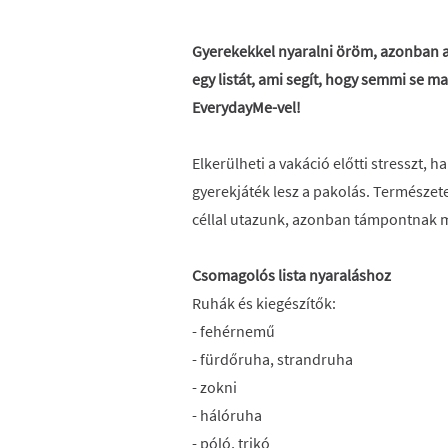
Gyerekekkel nyaralni öröm, azonban a
egy listát, ami segít, hogy semmi se m
EverydayMe-vel!
Elkerülheti a vakáció előtti stresszt, h
gyerekjáték lesz a pakolás. Természe
céllal utazunk, azonban támpontnak 
Csomagolós lista nyaraláshoz
Ruhák és kiegészítők:
- fehérnemű
- fürdőruha, strandruha
- zokni
- hálóruha
- póló, trikó