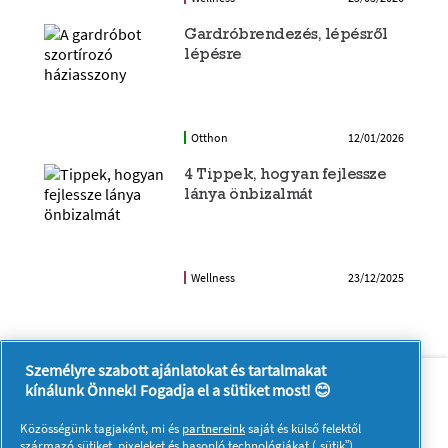
Gardróbrendezés, lépésről
lépésre
Otthon
12/01/2026
4 Tippek, hogyan fejlessze
lánya önbizalmát
Wellness
23/12/2025
Személyre szabott ajánlatokat és tartalmakat
Rólunk
Kapcsolatfelvétel
kínálunk Önnek! Fogadja el a sütiket most! 😊
A pg.com felkeresése
Közösségünk tagjaként, mi és
partnereink
saját és külső felektől
származó sütiket, pixeleket és hasonló technológiákat („sütik”)