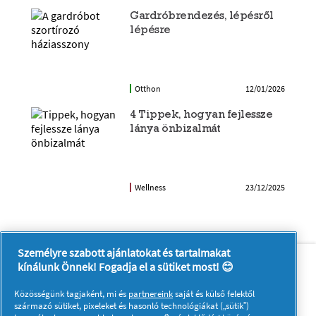
Gardróbrendezés, lépésről
lépésre
Otthon
12/01/2026
4 Tippek, hogyan fejlessze
lánya önbizalmát
Wellness
23/12/2025
Személyre szabott ajánlatokat és tartalmakat
Rólunk
Kapcsolatfelvétel
kínálunk Önnek! Fogadja el a sütiket most! 😊
A pg.com felkeresése
Közösségünk tagjaként, mi és
partnereink
saját és külső felektől
Kövessen minket:
származó sütiket, pixeleket és hasonló technológiákat („sütik”)