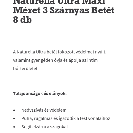
Naturella Ultra Maxi
Méret 3 Szárnyas Betét
8 db
A Naturella Ultra betét fokozott védelmet nyújt,
valamint gyengéden óvja és ápolja az intim
bőrterületet.
Tulajdonságok és előnyök:
Nedvszívás és védelem
Puha, rugalmas és igazodik a test vonalaihoz
Segít elzárni a szagokat