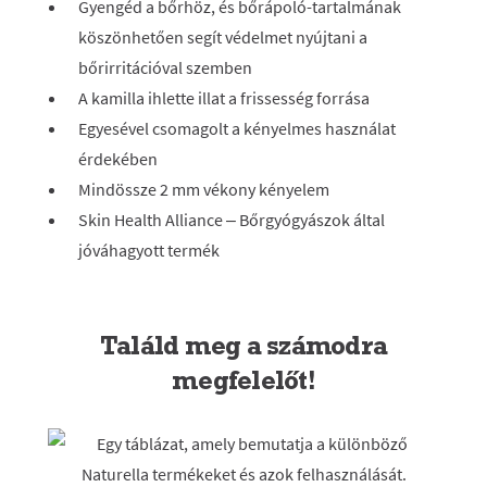
Gyengéd a bőrhöz, és bőrápoló-tartalmának
köszönhetően segít védelmet nyújtani a
bőrirritációval szemben
A kamilla ihlette illat a frissesség forrása
Egyesével csomagolt a kényelmes használat
érdekében
Mindössze 2 mm vékony kényelem
Skin Health Alliance – Bőrgyógyászok által
jóváhagyott termék
Találd meg a számodra
megfelelőt!