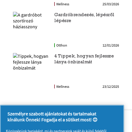
Wellness
25/03/2026
Gardróbrendezés, lépésről
lépésre
Otthon
12/01/2026
4 Tippek, hogyan fejlessze
lánya önbizalmát
Wellness
23/12/2025
Személyre szabott ajánlatokat és tartalmakat
Rólunk
Kapcsolatfelvétel
kínálunk Önnek! Fogadja el a sütiket most! 😊
A pg.com felkeresése
Közösségünk tagjaként, mi és
partnereink
saját és külső felektől