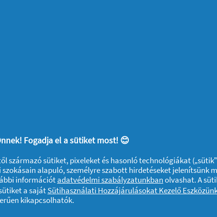
Protect Hosszú
Protect Hosszú
Friss illattal
0% illatanyag
Tisztasági Betét
Tisztasági Betét
64 Darabos
48 Darabos
Kiszerelés
Kiszerelés
Ami érdekelhet
Gardróbrendezés,
4 
nnek! Fogadja el a sütiket most! 😊
lépésről lépésre
fe
ktől származó sütiket, pixeleket és hasonló technológiákat („sütik
ön
 szokásain alapuló, személyre szabott hirdetéseket jelenítsünk 
vábbi információt
adatvédelmi szabályzatunkban
olvashat. A süti
2026
Otthon
12/01/2026
Wel
ütiket a saját
Sütihasználati Hozzájárulásokat Kezelő Eszközün
zerűen kikapcsolhatók.