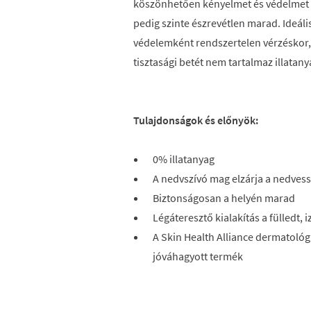
köszönhetően kényelmet és védelmet ny
pedig szinte észrevétlen marad. Ideáli
védelemként rendszertelen vérzéskor, 
tisztasági betét nem tartalmaz illatany
Tulajdonságok és előnyök:
0% illatanyag
A nedvszívó mag elzárja a nedves
Biztonságosan a helyén marad
Légáteresztő kialakítás a fülledt,
A Skin Health Alliance dermatológ
jóváhagyott termék