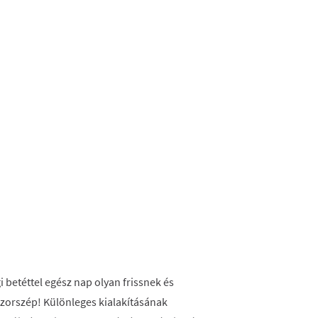
i betéttel egész nap olyan frissnek és
szorszép! Különleges kialakításának