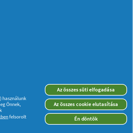
Protect Hosszú
0% illatanyag és
színezék
Tisztasági Betét
48 Darabos
Kiszerelés
Tippek, hogyan
Az összes süti elfogadása
jlessze lánya
”) használunk
bizalmát
meg Önnek,
Az összes cookie elutasítása
k
lness
23/12/2025
kben
felsorolt
Én döntök