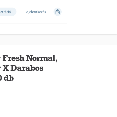
sztráció
Bejelentkezés
 Fresh Normal,
g X Darabos
0 db