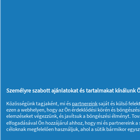
Protect Hosszú
Odour Lock
Tisztasági Betét
X Darabos
Kiszerelés
Kényelmetlen alvás a
Személyre szabott ajánlatokat és tartalmakat kínálunk Ö
menstruáció alatt?
Közösségünk tagjaként, mi és
partnereink
saját és külső fele
ezen a webhelyen, hogy az Ön érdeklődési körén és böngészési
elemzéseket végezzünk, és javítsuk a böngészési élményt. To
Wellness
25/03/
elfogadásával Ön hozzájárul ahhoz, hogy mi és partnereink a s
céloknak megfelelően használjuk, ahol a sütik bármikor egys