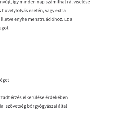
újt, így minden nap számíthat rá, viselése
s hüvelyfolyás esetén, vagy extra
illetve enyhe menstruációhoz. Ez a
agot.
séget
 izzadt érzés elkerülése érdekében
iai szövetség bőrgyógyászai által