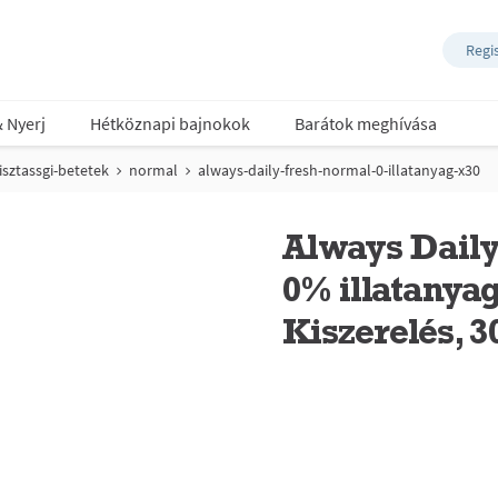
Regi
& Nyerj
Hétköznapi bajnokok
Barátok meghívása
isztassgi-betetek
normal
always-daily-fresh-normal-0-illatanyag-x30
Always Daily
0% illatanya
Kiszerelés, 3