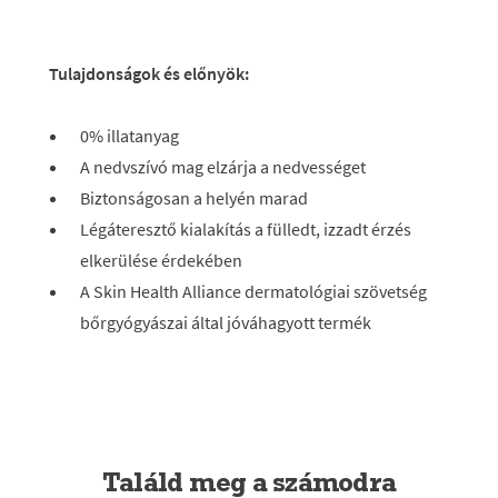
Tulajdonságok és előnyök:
0% illatanyag
A nedvszívó mag elzárja a nedvességet
Biztonságosan a helyén marad
Légáteresztő kialakítás a fülledt, izzadt érzés
elkerülése érdekében
A Skin Health Alliance dermatológiai szövetség
bőrgyógyászai által jóváhagyott termék
Találd meg a számodra