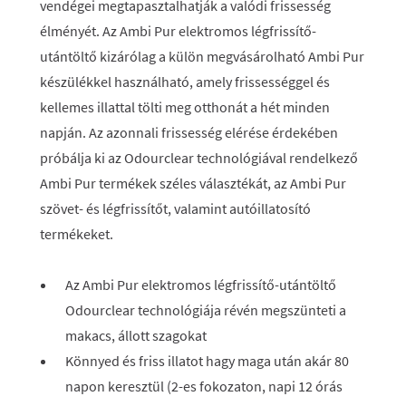
vendégei megtapasztalhatják a valódi frissesség
élményét. Az Ambi Pur elektromos légfrissítő-
utántöltő kizárólag a külön megvásárolható Ambi Pur
készülékkel használható, amely frissességgel és
kellemes illattal tölti meg otthonát a hét minden
napján. Az azonnali frissesség elérése érdekében
próbálja ki az Odourclear technológiával rendelkező
Ambi Pur termékek széles választékát, az Ambi Pur
szövet- és légfrissítőt, valamint autóillatosító
termékeket.
Az Ambi Pur elektromos légfrissítő-utántöltő
Odourclear technológiája révén megszünteti a
makacs, állott szagokat
Könnyed és friss illatot hagy maga után akár 80
napon keresztül (2-es fokozaton, napi 12 órás