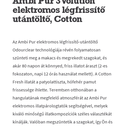
Ambi Pur 3Volution
elektromos légfrissítő
utántöltő, Cotton
Az Ambi Pur elektromos légfrissítő-utántöltő
Odourclear technológiája révén folyamatosan
szünteti meg a makacs és megrekedt szagokat, és
akár 80 napon át könnyed, friss illatot áraszt (2-es
fokozaton, napi 12 órás használat mellett). A Cotton
Fresh illatát a patyolattiszta, hófehér pamut
frissessége ihlette. Teremtsen otthonában a
hangulatának megfelelő atmoszférát az Ambi Pur
elektromos illatpárologtatók segítségével, melyek
kiváló minőségű illatkompozíciók széles választékát
kínálják. Valóban megszüntetik a szagokat, így Ön és