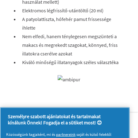
használat mellett)
Elektromos légfrissítő-utántöltő (20 ml)
A patyolattiszta, hófehér pamut frissessége
ihlette
Nem elfedi, hanem ténylegesen megszünteti a
makacs és megrekedt szagokat, könnyed, friss
illatokra cserélve azokat
Kiváló minőségű illatanyagok széles választéka
Személyre szabott ajánlatokat és tartalmakat
Rólunk
Kapcsolatfelvétel
kínálunk Önnek! Fogadja el a sütiket most! 😊
A pg.com felkeresése
Közösségünk tagjaként, mi és
partnereink
saját és külső felektől