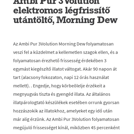
Ambi Pur 3Volution
elektromos légfrissítő
utántöltő, Morning Dew
Az Ambi Pur 3Volution Morning Dew folyamatosan
veszi fel a küzdelmet a kellemetlen szagok ellen, és a
folyamatosan érezhető frissesség érdekében 3
egymást kiegészítő illatot váltogat. Akár 90 napon át
tart (alacsony fokozaton, napi 12 órás használat
mellett). . Engedje, hogy körbeölelje érzékeit a
megnyugvás tiszta és gyengéd illata. Az általános
illatpárologtató készülékek esetében orrunk gyorsan
hozzászokik az illatokhoz, amelyeket egy idő után
már alig érzünk. Az Ambi Pur 3Volution folyamatosan
megújuló frissességet kínál, miközben 45 percenként