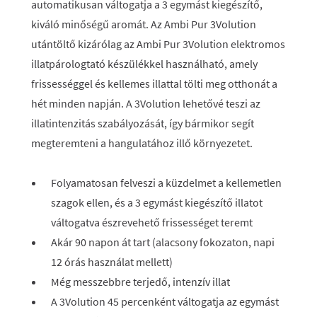
automatikusan váltogatja a 3 egymást kiegészítő,
kiváló minőségű aromát. Az Ambi Pur 3Volution
utántöltő kizárólag az Ambi Pur 3Volution elektromos
illatpárologtató készülékkel használható, amely
frissességgel és kellemes illattal tölti meg otthonát a
hét minden napján. A 3Volution lehetővé teszi az
illatintenzitás szabályozását, így bármikor segít
megteremteni a hangulatához illő környezetet.
Folyamatosan felveszi a küzdelmet a kellemetlen
szagok ellen, és a 3 egymást kiegészítő illatot
váltogatva észrevehető frissességet teremt
Akár 90 napon át tart (alacsony fokozaton, napi
12 órás használat mellett)
Még messzebbre terjedő, intenzív illat
A 3Volution 45 percenként váltogatja az egymást