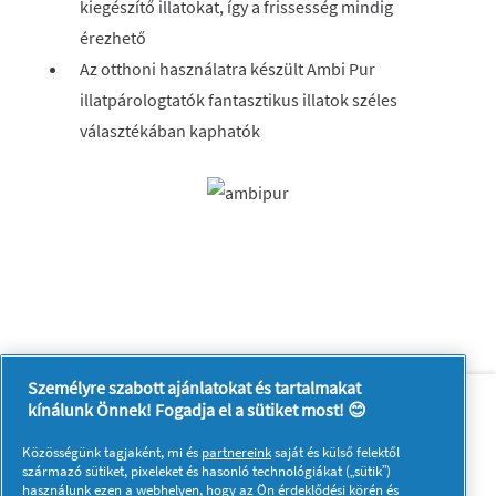
kiegészítő illatokat, így a frissesség mindig
érezhető
Az otthoni használatra készült Ambi Pur
illatpárologtatók fantasztikus illatok széles
választékában kaphatók
Személyre szabott ajánlatokat és tartalmakat
Rólunk
Kapcsolatfelvétel
kínálunk Önnek! Fogadja el a sütiket most! 😊
A pg.com felkeresése
Közösségünk tagjaként, mi és
partnereink
saját és külső felektől
Kövessen minket:
származó sütiket, pixeleket és hasonló technológiákat („sütik”)
használunk ezen a webhelyen, hogy az Ön érdeklődési körén és