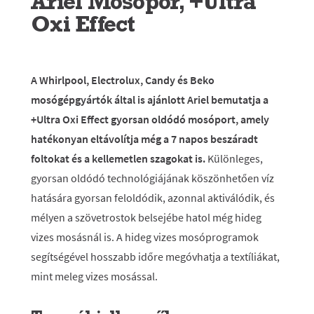
Ariel Mosópor, +Ultra
Oxi Effect
A Whirlpool, Electrolux, Candy és Beko
mosógépgyártók által is ajánlott Ariel bemutatja a
+Ultra Oxi Effect gyorsan oldódó mosóport, amely
hatékonyan eltávolítja még a 7 napos beszáradt
foltokat és a kellemetlen szagokat is.
Különleges,
gyorsan oldódó technológiájának köszönhetően víz
hatására gyorsan feloldódik, azonnal aktiválódik, és
mélyen a szövetrostok belsejébe hatol még hideg
vizes mosásnál is. A hideg vizes mosóprogramok
segítségével hosszabb időre megóvhatja a textíliákat,
mint meleg vizes mosással.