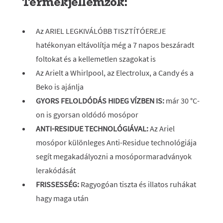
Termékjellemzők:
Az ARIEL LEGKIVÁLÓBB TISZTÍTÓEREJE
hatékonyan eltávolítja még a 7 napos beszáradt
foltokat és a kellemetlen szagokat is
Az Arielt a Whirlpool, az Electrolux, a Candy és a
Beko is ajánlja
GYORS FELOLDÓDÁS HIDEG VÍZBEN IS:
már 30 °C-
on is gyorsan oldódó mosópor
ANTI-RESIDUE TECHNOLÓGIÁVAL:
Az Ariel
mosópor különleges Anti-Residue technológiája
segít megakadályozni a mosópormaradványok
lerakódását
FRISSESSÉG:
Ragyogóan tiszta és illatos ruhákat
hagy maga után