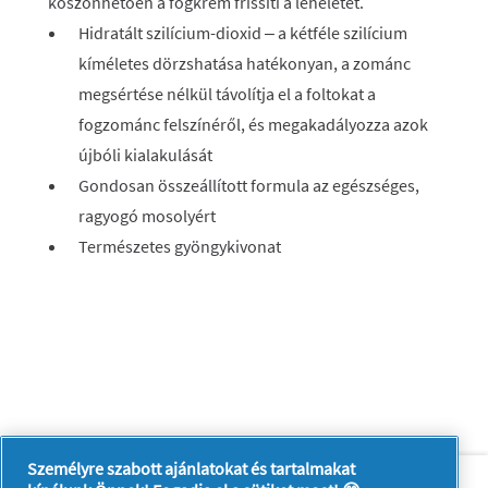
köszönhetően a fogkrém frissíti a leheletet.
Hidratált szilícium-dioxid – a kétféle szilícium
kíméletes dörzshatása hatékonyan, a zománc
megsértése nélkül távolítja el a foltokat a
fogzománc felszínéről, és megakadályozza azok
újbóli kialakulását
Gondosan összeállított formula az egészséges,
ragyogó mosolyért
Természetes gyöngykivonat
Személyre szabott ajánlatokat és tartalmakat
Rólunk
Kapcsolatfelvétel