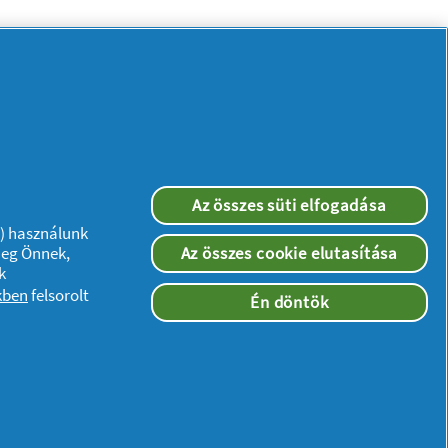
Az összes süti elfogadása
”) használunk
meg Önnek,
Az összes cookie elutasítása
Kövessen minket:
k
kben
felsorolt
Én döntök
ségi nyilatkozat
zzáférés a jogi nyilatkozatban