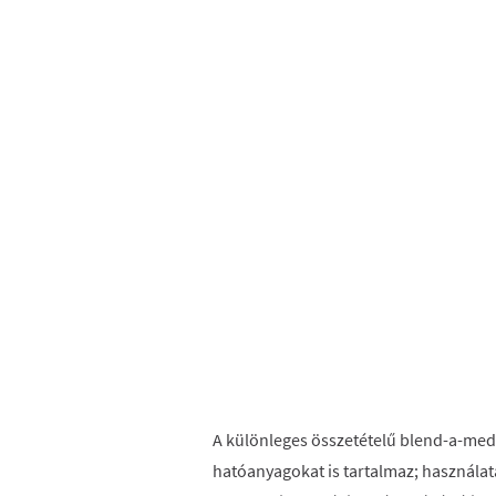
A különleges összetételű blend-a-med 
hatóanyagokat is tartalmaz; használa