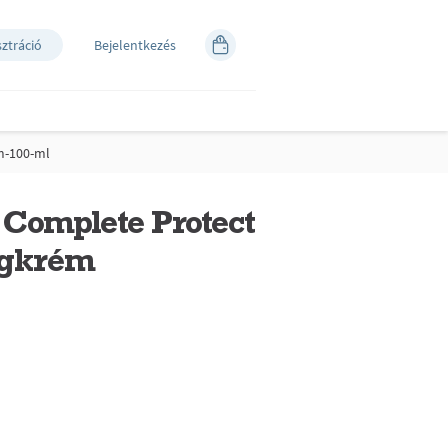
sztráció
Bejelentkezés
m-100-ml
Complete Protect
ogkrém