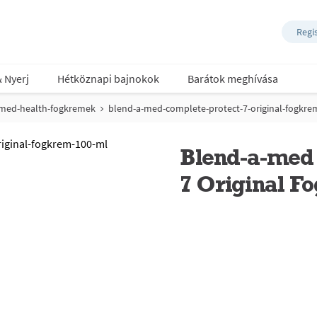
Regi
& Nyerj
Hétköznapi bajnokok
Barátok meghívása
-med-health-fogkremek
blend-a-med-complete-protect-7-original-fogkre
Blend-a-med 
7 Original F