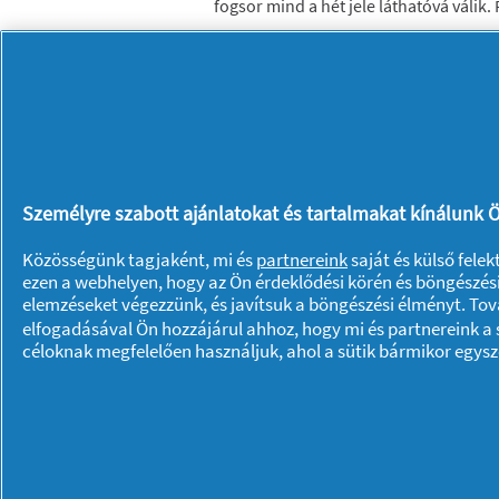
fogsor mind a hét jele láthatóvá váli
finom, puha habbá alakul át, amely a 
eredményesen fejti ki hatását, tisztán 
védelmet nyújt a fogászati problémákk
magabiztosságát!
Személyre szabott ajánlatokat és tartalmakat kínálunk Ö
Közösségünk tagjaként, mi és
partnereink
saját és külső fele
ezen a webhelyen, hogy az Ön érdeklődési körén és böngészési
Rólunk P & G
elemzéseket végezzünk, és javítsuk a böngészési élményt. To
Rólunk
Kapcsolatfelvétel
elfogadásával Ön hozzájárul ahhoz, hogy mi és partnereink a s
céloknak megfelelően használjuk, ahol a sütik bármikor egys
A pg.com felkeresése
Adataim
Adatvédelmi közlemény
© 2023 Procter & Gamble. Minden jog fennta
meghatározott felhasználási feltételek tárg