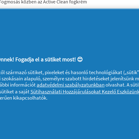
k. Fogmosás közben az Active Clean fogkrém
nehezen elérhető területeken is
tartva a fogsort és a szájüreget. Használata
al szemben, így Ön is megőrizheti
nnek! Fogadja el a sütiket most! 😊
ktől származó sütiket, pixeleket és hasonló technológiákat („sütik
 szokásain alapuló, személyre szabott hirdetéseket jelenítsünk 
vábbi információt
adatvédelmi szabályzatunkban
olvashat. A süti
ütiket a saját
Sütihasználati Hozzájárulásokat Kezelő Eszközün
zerűen kikapcsolhatók.
A sütik használatáról
Felhasználási feltételek
Akadálymentes
rtva. Az oldalon található információk felhasználása és az azokhoz való ho
yát képezik.