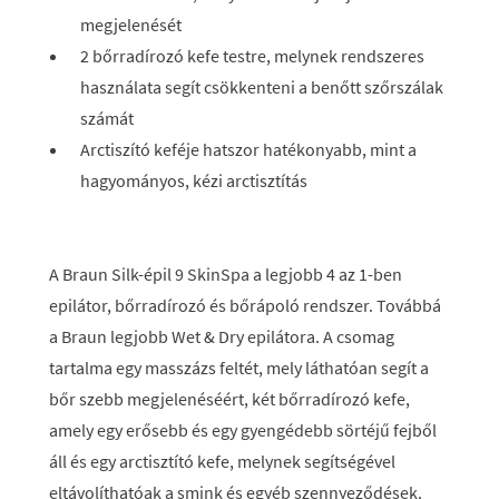
megjelenését
2 bőrradírozó kefe testre, melynek rendszeres
használata segít csökkenteni a benőtt szőrszálak
számát
Arctiszító keféje hatszor hatékonyabb, mint a
hagyományos, kézi arctisztítás
A Braun Silk-épil 9 SkinSpa a legjobb 4 az 1-ben
epilátor, bőrradírozó és bőrápoló rendszer. Továbbá
a Braun legjobb Wet & Dry epilátora. A csomag
tartalma egy masszázs feltét, mely láthatóan segít a
bőr szebb megjelenéséért, két bőrradírozó kefe,
amely egy erősebb és egy gyengédebb sörtéjű fejből
áll és egy arctisztító kefe, melynek segítségével
eltávolíthatóak a smink és egyéb szennyeződések.