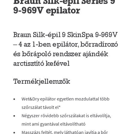
Braun Silk-epil Series 9
9-969V epilator
Braun Silk-épil 9 SkinSpa 9-969V
– 4 az 1-ben epilátor, bőrradírozó
és bőrápoló rendszer ajándék
arctisztító kefével
Termékjellemzők
Wet&Dry epilátor egyetlen mozdulattal több
szőrszálat távolt el*
Négyszer rövidebb szőrszálakat is eltávolítja,
mint ami gyantával eltávolítható
Masszázs feltét, mely láthatóan javítja a bőr