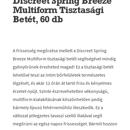
Discreet Spring Breeze
Multiform Tisztasági
Betét, 60 db
A frissesség megőrzése mellett a Discreet Spring
Breeze Multiform tisztasági betét segítségével mindig
gyönyörűnek érezheted magad! Ez a tisztasági betét
lehetővé teszi az intim bőrfelületek természetes
légzését, és akár 12 órán át tartó friss és kényelmes
érzetet nyújt. Szinte észrevehetetlen vékonyságú,
multiform kialakításának köszönhetően pedig
bármely típusú fehérneműhöz illeszkedik. Ez a
változat jellegzetes tavaszi szellő illatával segít
megőrizni az egész napos frissességet. Bármit hozzon