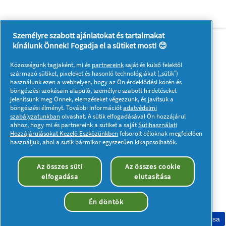
Személyre szabott ajánlatokat és tartalmakat
Rólunk
Kapcsolatfelvétel
kínálunk Önnek! Fogadja el a sütiket most! 😊
A pg.com felkeresése
Közösségünk tagjaként, mi és
partnereink
saját és külső felektől
Kövessen minket:
származó sütiket, pixeleket és hasonló technológiákat („sütik”)
használunk ezen a webhelyen, hogy az Ön érdeklődési körén és
böngészési szokásain alapuló, személyre szabott hirdetéseket
jelenítsünk meg Önnek, elemzéseket végezzünk, és javítsuk a
böngészési élményt. További információt
adatvédelmi
szabályzatunkban
olvashat. A sütik elfogadásával Ön hozzájárul
ahhoz, hogy mi és partnereink a sütiket a saját
Sütihasználati
Hozzájárulásokat Kezelő Eszközünkben
felsorolt céloknak megfelelően
Adataim
Adatvédelmi közlemény
használjuk, ahol a sütik bármikor egyszerűen kikapcsolhatók.
A sütik használatáról
Felhasználási feltételek
Akadálymentességi nyilatkozat
Az összes süti
Az összes cookie
elfogadása
elutasítása
© 2023 Procter & Gamble. Minden jog fenntartva. Az oldalon
található információk felhasználása és az azokhoz való
hozzáférés a jogi nyilatkozatban meghatározott felhasználási
Én döntök
feltételek tárgyát képezik.
Sütik elfogadása