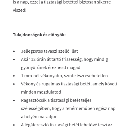
is a nap, ezzel a tisztasági betéttel biztosan sikerre
viszed!
Tulajdonságok és előnyök:
Jellegzetes tavaszi szellő illat
Akár 12 órán át tartó frissesség, hogy mindig
gyönyörűnek érezhesd magad
1 mm-nél vékonyabb, szinte észrevehetetlen
Vékony és rugalmas tisztasági betét, amely követi
minden mozdulatod
Ragasztócsík a tisztasági betét teljes
szélességében, hogy a fehérneműben egész nap
a helyén maradjon
A légáteresztő tisztasági betét lehetővé teszi az