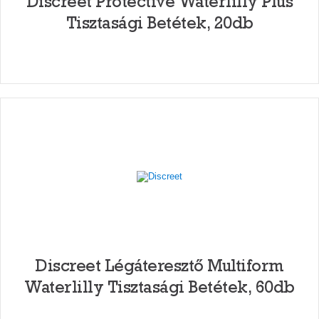
Discreet Protective Waterlilly Plus
Tisztasági Betétek, 20db
Discreet Légáteresztő Multiform
Waterlilly Tisztasági Betétek, 60db