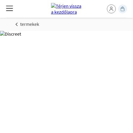
termekek