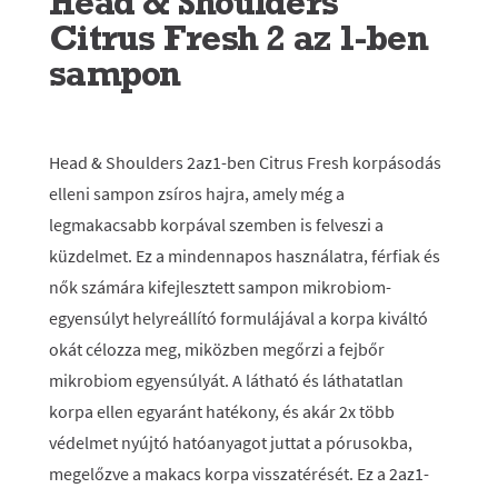
Head & Shoulders
Citrus Fresh 2 az 1-ben
sampon
Head & Shoulders 2az1-ben Citrus Fresh korpásodás
elleni sampon zsíros hajra, amely még a
legmakacsabb korpával szemben is felveszi a
küzdelmet. Ez a mindennapos használatra, férfiak és
nők számára kifejlesztett sampon mikrobiom-
egyensúlyt helyreállító formulájával a korpa kiváltó
okát célozza meg, miközben megőrzi a fejbőr
mikrobiom egyensúlyát. A látható és láthatatlan
korpa ellen egyaránt hatékony, és akár 2x több
védelmet nyújtó hatóanyagot juttat a pórusokba,
megelőzve a makacs korpa visszatérését. Ez a 2az1-