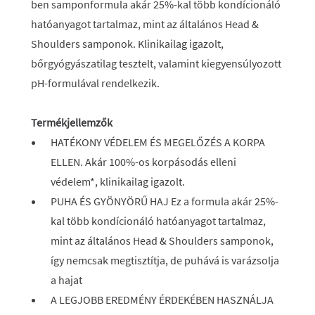
ben samponformula akár 25%-kal több kondícionáló
hatóanyagot tartalmaz, mint az általános Head &
Shoulders samponok. Klinikailag igazolt,
bőrgyógyászatilag tesztelt, valamint kiegyensúlyozott
pH-formulával rendelkezik.
Termékjellemzők
HATÉKONY VÉDELEM ÉS MEGELŐZÉS A KORPA
ELLEN. Akár 100%-os korpásodás elleni
védelem*, klinikailag igazolt.
PUHA ÉS GYÖNYÖRŰ HAJ Ez a formula akár 25%-
kal több kondícionáló hatóanyagot tartalmaz,
mint az általános Head & Shoulders samponok,
így nemcsak megtisztítja, de puhává is varázsolja
a hajat
A LEGJOBB EREDMÉNY ÉRDEKÉBEN HASZNÁLJA