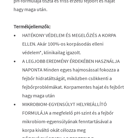
pH-formulája tiszta és friss érzetű fejbőrt és hajat
hagy maga után.
Termékjellemzők:
HATÉKONY VÉDELEM ÉS MEGELŐZÉS A KORPA
ELLEN. Akár 100%-os korpásodás elleni
védelem*, klinikailag igazolt.
A LEGJOBB EREDMÉNY ÉRDEKÉBEN HASZNÁLJA
NAPONTA Minden egyes hajmosással fokozza a
fejbőr hidratáltságát, miközben csökkenti a
fejbőrproblémákat. Korpamentes hajat és fejbőrt
hagy maga után
MIKROBIOM-EGYENSÚLYT HELYREÁLLÍTÓ
FORMULÁJA a megfelelő pH-szint és a fejbőr
mikrobiom-egyensúlyának fenntartásával a
korpa kiváltó okát célozza meg