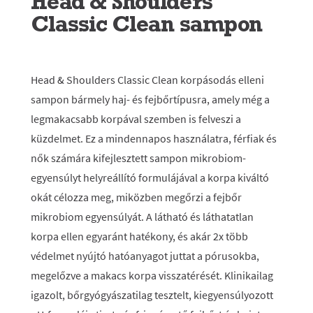
Head & Shoulders
Classic Clean sampon
Head & Shoulders Classic Clean korpásodás elleni
sampon bármely haj- és fejbőrtípusra, amely még a
legmakacsabb korpával szemben is felveszi a
küzdelmet. Ez a mindennapos használatra, férfiak és
nők számára kifejlesztett sampon mikrobiom-
egyensúlyt helyreállító formulájával a korpa kiváltó
okát célozza meg, miközben megőrzi a fejbőr
mikrobiom egyensúlyát. A látható és láthatatlan
korpa ellen egyaránt hatékony, és akár 2x több
védelmet nyújtó hatóanyagot juttat a pórusokba,
megelőzve a makacs korpa visszatérését. Klinikailag
igazolt, bőrgyógyászatilag tesztelt, kiegyensúlyozott