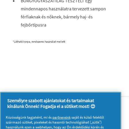
BŐRGYÓGYÁSZATILAG TESZTELT Egy
mindennapos használatra tervezett sampon
férfiaknak és nőknek, bármely haj- és
fejbőrtípusra
*Látható korpa, rendszeres használat mellett
Személyre szabott ajánlatokat és tartalmakat
Rólunk
Kapcsolatfelvétel
kínálunk Önnek! Fogadja el a sütiket most! 😊
A pg.com felkeresése
Közösségünk tagjaként, mi és
partnereink
saját és külső felektől
Kövessen minket:
származó sütiket, pixeleket és hasonló technológiákat („sütik”)
használunk ezen a webhelyen, hogy az Ön érdeklődési körén és